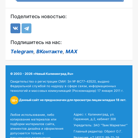
Поделитесь новостью:
Подпишитесь на нас:
Telegram
,
ВКонтакте
,
MAX
© 2003 - 2026 «Новый Калининград.Ru»
Свидетельство о регистрации СМИ: Эл № ФС77-43520, выдано
Федеральной службой по надзору в сфере связи, информационных
технологий и массовых коммуникаций (Роскомнадзор) 17 января 2011 г.
Данный сайт не предназначен для просмотра лицам младше 18 лет.
18+
Адрес: г. Калининград, ул.
Любое использование, либо
Гаражная, д.2, кабинет 308
копирование материалов или
подборки материалов сайта,
Учредитель: ЗАО "Твик Маркетинг"
элементов дизайна и оформления
Главный редактор: Обрехт О.Г.
допускается только с
Редакция:
+7 (4012) 99-21-76
письменного разрешения