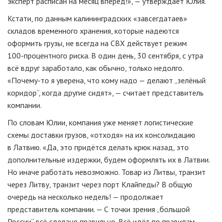
эксперт расписан на месяц вперёд!», — утверждает Юлия.
Кстати, по данным калининградских «завсегдатаев»
складов временного хранения, которые надеются
оформить грузы, не всегда на СВХ действует режим
100-процентного
риска. В один день, 30 сентября, с утра
всё вдруг заработало, как обычно, только недолго.
«
Почему-то
я уверена, что кому надо — делают „зелёный
коридор“, когда другие сидят», — считает представитель
компании.
По словам Юлии, компания уже меняет логистические
схемы доставки грузов, «отходя» на их консолидацию
в Латвию. «Да, это придётся делать крюк назад, это
дополнительные издержки, будем оформлять их в Латвии.
Но иначе работать невозможно. Товар из Литвы, транзит
через Литву, транзит через порт Клайпеды? В общую
очередь на несколько недель! — продолжает
представитель компании. — С точки зрения „большой
России“ всё сделано правильно. Всё идёт по правилам