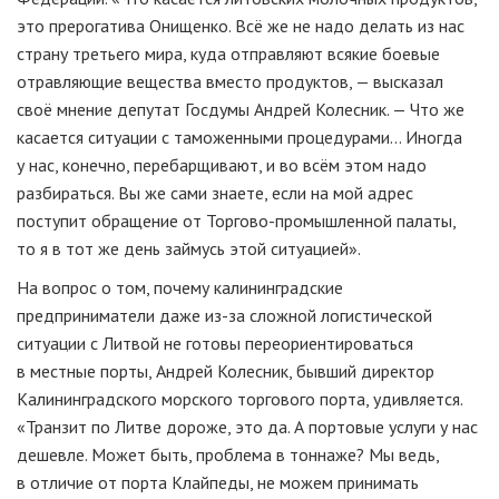
это прерогатива Онищенко. Всё же не надо делать из нас
страну
третьего
мира, куда отправляют всякие боевые
отравляющие вещества вместо продуктов, — высказал
своё мнение депутат Госдумы Андрей Колесник. — Что же
касается ситуации с таможенными процедурами… Иногда
у нас, конечно, перебарщивают, и во всём этом надо
разбираться. Вы же сами знаете, если на мой адрес
поступит обращение от
Торгово-промышленной
палаты,
то я в тот же день займусь этой ситуацией».
На вопрос о том, почему калининградские
предприниматели даже
из-за
сложной логистической
ситуации с Литвой не готовы переориентироваться
в местные порты, Андрей Колесник, бывший директор
Калининградского морского торгового порта, удивляется.
«Транзит по Литве дороже, это да. А портовые услуги у нас
дешевле. Может быть, проблема в тоннаже? Мы ведь,
в отличие от порта Клайпеды, не можем принимать