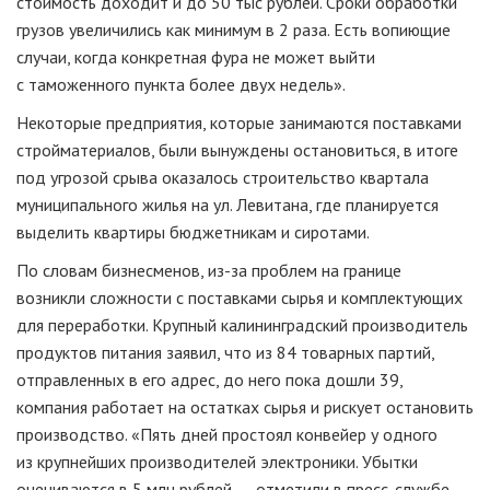
стоимость доходит и до 50 тыс рублей. Сроки обработки
грузов увеличились как минимум в 2 раза. Есть вопиющие
случаи, когда конкретная фура не может выйти
с таможенного пункта более двух недель».
Некоторые предприятия, которые занимаются поставками
стройматериалов, были вынуждены остановиться, в итоге
под угрозой срыва оказалось строительство квартала
муниципального жилья на ул. Левитана, где планируется
выделить квартиры бюджетникам и сиротами.
По словам бизнесменов,
из-за
проблем на границе
возникли сложности с поставками сырья и комплектующих
для переработки. Крупный калининградский производитель
продуктов питания заявил, что из 84 товарных партий,
отправленных в его адрес, до него пока дошли 39,
компания работает на остатках сырья и рискует остановить
производство. «Пять дней простоял конвейер у одного
из крупнейших производителей электроники. Убытки
оцениваются в 5 млн рублей, — отметили в
пресс-службе
.