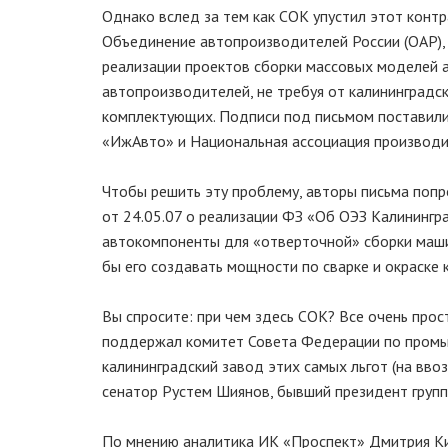
Однако вслед за тем как СОК упустил этот контр
Объединение автопроизводителей России (ОАР), 
реализации проектов сборки массовых моделей а
автопроизводителей, не требуя от калининградск
комплектующих. Подписи под письмом поставили 
«ИжАвто» и Национальная ассоциация производ
Чтобы решить эту проблему, авторы письма поп
от 24.05.07 о реализации ФЗ «Об ОЭЗ Калинингр
автокомпоненты для «отверточной» сборки машин
бы его создавать мощности по сварке и окраске
Вы спросите: при чем здесь СОК? Все очень про
поддержал комитет Совета Федерации по промы
калининградский завод этих самых льгот (на вво
сенатор Рустем Шиянов, бывший президент груп
По мнению аналитика ИК «Проспект» Дмитрия Ки