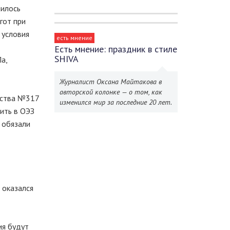
нилось
гот при
 условия
есть мнение
Есть мнение: праздник в стиле
SHIVA
а,
Журналист Оксана Майтакова в
авторской колонке — о том, как
ьства №317
изменился мир за последние 20 лет.
ить в ОЭЗ
 обязали
 оказался
ия будут