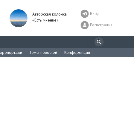
Вход
Авторская колонка
«Есть мнение»
Регистрация
орепортажи
Темы новостей
Конференции