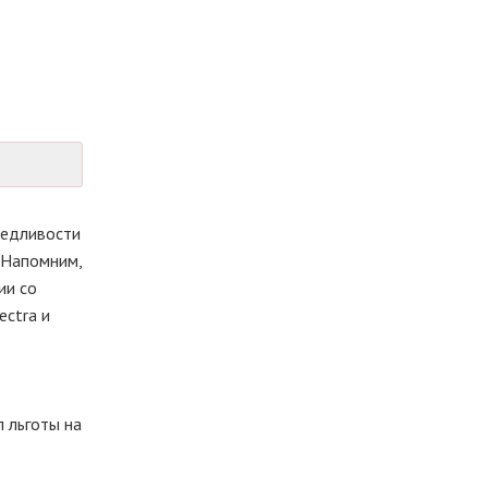
ведливости
 Напомним,
ии со
ectra и
л льготы на