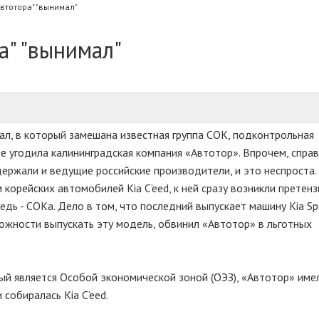
Автотора" "вынимал"
а" "вынимал"
ал, в который замешана известная группа СОК, подконтрольная
е угодила калининградская компания «Автотор». Впрочем, спра
ержали и ведущие российские производители, и это неспроста.
корейских автомобилей Kia C’eed, к ней сразу возникли претенз
едь - СОКа. Дело в том, что последний выпускает машину Kia Sp
можности выпускать эту модель, обвинил «Автотор» в льготных
рый является Особой экономической зоной (ОЭЗ), «Автотор» име
 собиралась Kia C’eed.