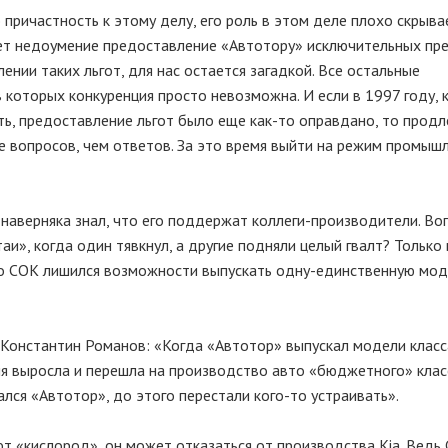
 причастность к этому делу, его роль в этом деле плохо скрыва
ает недоумение предоставление «Автотору» исключительных пр
ении таких льгот, для нас остается загадкой. Все остальные
 которых конкуренция просто невозможна. И если в 1997 году, 
ь, предоставление льгот было еще как-то оправдано, то продл
ше вопросов, чем ответов. За это время выйти на режим промыш
наверняка знал, что его поддержат коллеги-производители. Воп
и», когда один тявкнул, а другие подняли целый гвалт? Только 
что СОК лишился возможности выпускать одну-единственную мод
 Константин Романов: «Когда «Автотор» выпускал модели класс
ия выросла и перешла на производство авто «бюджетного» клас
лся «Автотор», до этого перестали кого-то устраивать».
т «кислород», он может отказаться от производства Kia. Ведь 