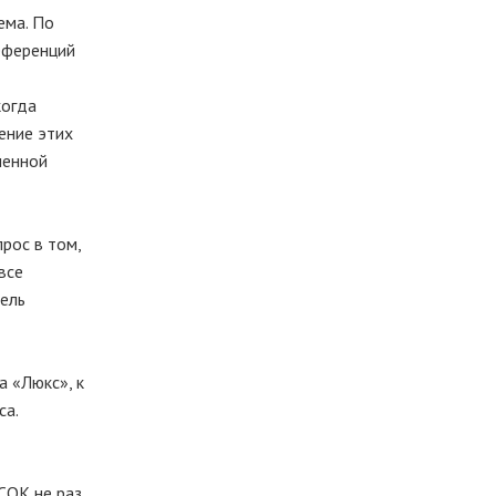
ема. По
еференций
когда
ение этих
ленной
рос в том,
все
ель
а «Люкс», к
са.
СОК не раз