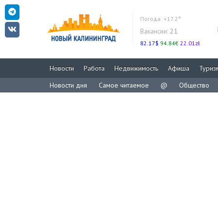
Погода:
+17.2°
Вакансии:
21
82.17$
94.84€
22.01zł
Новости
Работа
Недвижимость
Афиша
Туриз
Новости дня
Самое читаемое
@
Общество