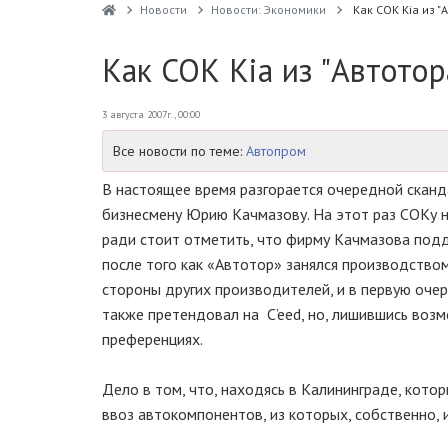
Новости
Новости: Экономики
Как СОК Kia из "
Как СОК Kia из "Автотор
3 августа 2007г., 00:00
Все новости по теме:
Автопром
В настоящее время разгорается очередной сканд
бизнесмену Юрию Качмазову. На этот раз СОКу н
ради стоит отметить, что фирму Качмазова подд
после того как «Автотор» занялся производством 
стороны других производителей, и в первую очер
также претендовал на C’eed, но, лишившись воз
преференциях.
Дело в том, что, находясь в Калининграде, кото
ввоз автокомпонентов, из которых, собственно, и