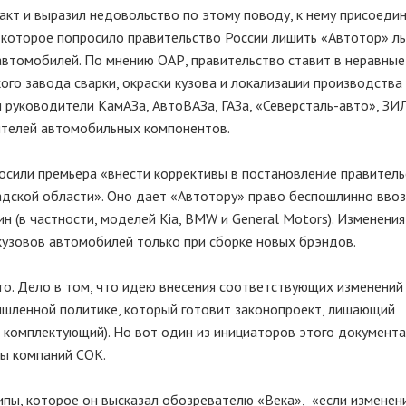
акт и выразил недовольство по этому поводу, к нему присоеди
которое попросило правительство России лишить «Автотор» ль
втомобилей. По мнению ОАР, правительство ставит в неравные
ого завода сварки, окраски кузова и локализации производства
руководители КамАЗа, АвтоВАЗа, ГАЗа, «Северсталь-авто», ЗИЛ
ителей автомобильных компонентов.
росили премьера «внести коррективы в постановление правител
адской области». Оно дает «Автотору» право беспошлинно ввоз
 (в частности, моделей Kia, BMW и General Motors). Изменения
 кузовов автомобилей только при сборке новых брэндов.
сто. Дело в том, что идею внесения соответствующих изменений
шленной политике, который готовит законопроект, лишающий
з комплектующий). Но вот один из инициаторов этого документа
пы компаний СОК.
пы, которое он высказал обозревателю «Века», «если изменен