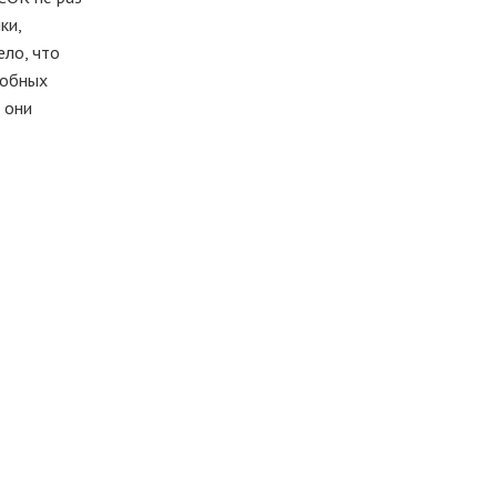
ки,
ело, что
добных
 они