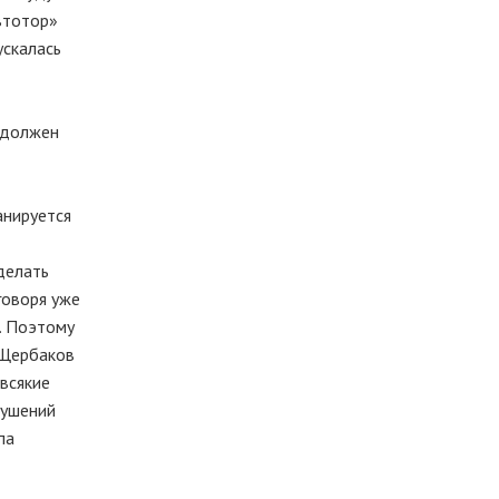
Автотор»
ускалась
с должен
анируется
делать
говоря уже
. Поэтому
 Щербаков
всякие
рушений
па