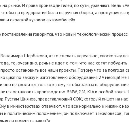
 на рынке. И права производителей, по сути, уравняют. Ведь «
, чтобы на предприятии была не ручная сборка, а продукция вып
рки и окраской кузовов автомобилей».
е постановления говорится, что новый технологический процес
Владимира Щербакова, «это сделать нереально, «поскольку пл
года, то, очевидно, речь не идет о том, что нас хотят побудить
т просто остановить все наши проекты. Потому что за полгода с
ко цикл по заказу и изготовлению оборудования 24 месяца! Не 
и оно не сводится только к тому, чтобы заказать оборудование
тается остановить производство BMW, GM, KIA в особой зоне».
тор Рустам Шиянов, представляющий СОК, который пишет на нас 
 Ему в министерствах отвечают, что все нормально и никаких на
ным и политическим положением, он подключает тяжеловесов, ти
ельзя ли поменять закон?»