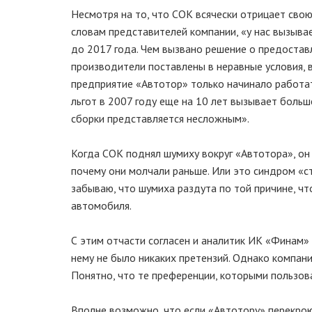
Несмотря на то, что СОК всячески отрицает свою
словам представителей компании, «у нас вызыв
до 2017 года. Чем вызвано решение о предоставл
производители поставлены в неравные условия, в
предприятие «Автотор» только начинало работат
льгот в 2007 году еще на 10 лет вызывает боль
сборки представляется несложным».
Когда СОК поднял шумиху вокруг «Автотора», он 
почему они молчали раньше. Или это синдром «ста
забываю, что шумиха раздута по той причине, 
автомобиля.
С этим отчасти согласен и аналитик ИК «Финам»
нему не было никаких претензий. Однако компан
Понятно, что те преференции, которыми пользова
Вполне возможно, что если «Автотору» перекрою