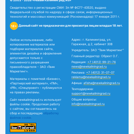
© 2003 - 2026 «Новый Калининград.Ru»
Свидетельство о регистрации СМИ: Эл № ФС77-43520, выдано
Федеральной службой по надзору в сфере связи, информационных
технологий и массовых коммуникаций (Роскомнадзор) 17 января 2011 г.
Данный сайт не предназначен для просмотра лицам младше 18 лет.
18+
Адрес: г. Калининград, ул.
Любое использование, либо
Гаражная, д.2, кабинет 308
копирование материалов или
подборки материалов сайта,
Учредитель: ЗАО "Твик Маркетинг"
элементов дизайна и оформления
Главный редактор: Обрехт О.Г.
допускается только с
Редакция:
+7 (4012) 99-21-76
письменного разрешения
news@newkaliningrad.ru
правообладателя - ЗАО «Твик
Маркетинг».
Реклама:
+7 (4012) 31-07-07
reklama@newkaliningrad.ru
Материалы с пометкой «Бизнес»,
Афиша:
afisha@newkaliningrad.ru
«Партнерский материал», «ПМ»,
«PR», «Спецпроект» - публикуются
Техподдержка:
на правах рекламы.
support@newkaliningrad.ru
Общие вопросы:
Сайт newkaliningrad.ru использует
info@newkaliningrad.ru
файлы cookie. Продолжая работу
с сайтом, вы соглашаетесь на
сбор и последующую
обработку
файлов cookie.