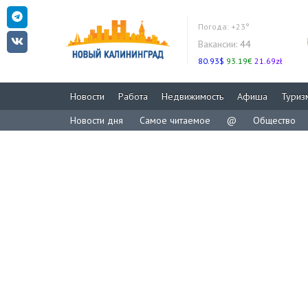
Погода:
+23°
Вакансии:
44
80.93$
93.19€
21.69zł
Новости
Работа
Недвижимость
Афиша
Туриз
Новости дня
Самое читаемое
@
Общество