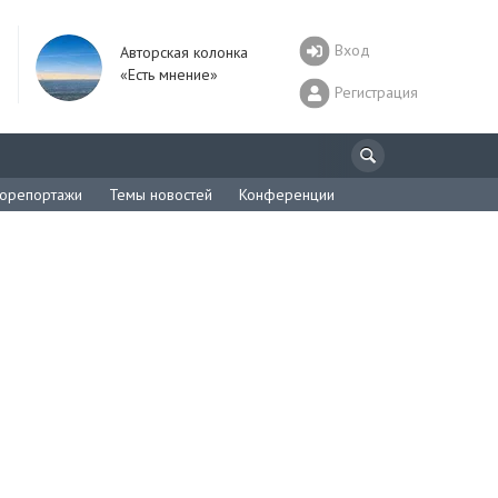
Вход
Авторская колонка
«Есть мнение»
Регистрация
орепортажи
Темы новостей
Конференции