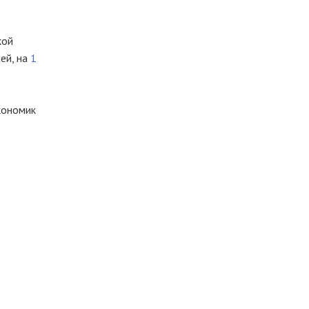
кой
ей, на
1
кономик