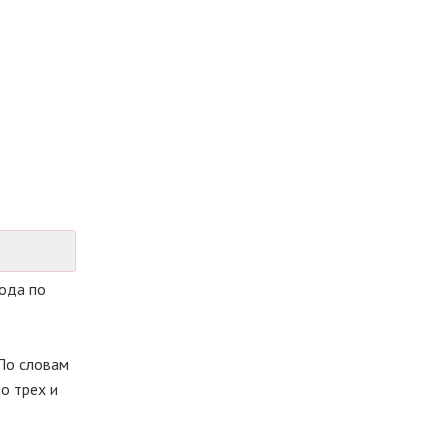
ода по
 По словам
о трех и