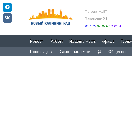
Погода:
+18°
Вакансии:
21
82.17$
94.84€
22.01zł
Новости
Работа
Недвижимость
Афиша
Туриз
Новости дня
Самое читаемое
@
Общество