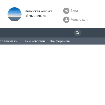
Вход
Авторская колонка
«Есть мнение»
Регистрация
орепортажи
Темы новостей
Конференции