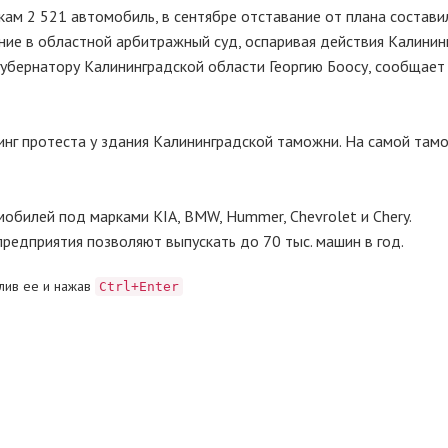
икам 2 521 автомобиль, в сентябре отставание от плана состави
ение в областной арбитражный суд, оспаривая действия Калинин
губернатору Калининградской области Георгию Боосу, сообщает
нг протеста у здания Калининградской таможни. На самой там
обилей под марками KIA, BMW, Hummer, Chevrolet и Chery.
едприятия позволяют выпускать до 70 тыс. машин в год.
лив ее и нажав
Ctrl+Enter