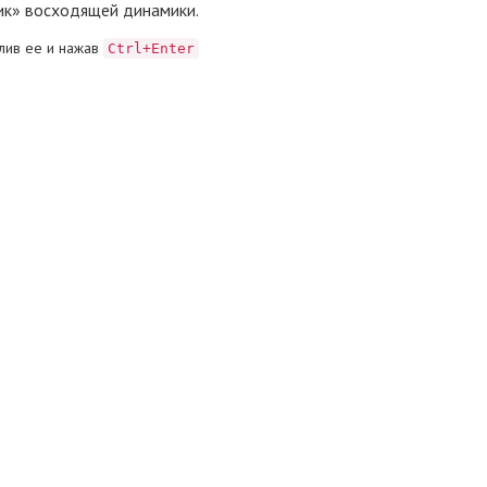
пик» восходящей динамики.
лив ее и нажав
Ctrl+Enter