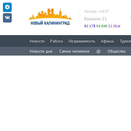
Погода:
+16.5°
Вакансии:
21
82.17$
94.84€
22.01zł
Новости
Работа
Недвижимость
Афиша
Туриз
Новости дня
Самое читаемое
@
Общество