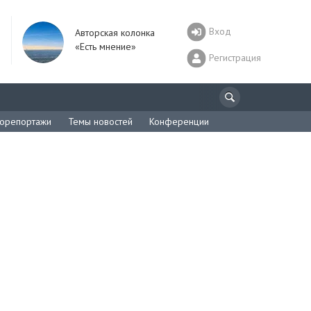
Вход
Авторская колонка
«Есть мнение»
Регистрация
орепортажи
Темы новостей
Конференции