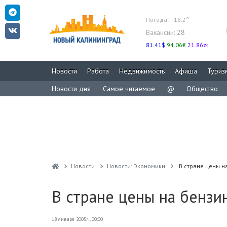
Погода:
+18.2°
Вакансии:
28
81.41$
94.06€
21.86zł
Новости
Работа
Недвижимость
Афиша
Туриз
Новости дня
Самое читаемое
@
Общество
Новости
Новости: Экономики
В стране цены н
В стране цены на бензи
18 января 2005г., 00:00