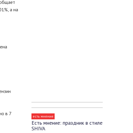
ообщает
01%, а на
цена
р
ензин
но в 7
есть мнение
Есть мнение: праздник в стиле
SHIVA