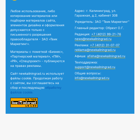
Адрес: г. Калининград, ул.
Любое использование, либо
Гаражная, д.2, кабинет 308
копирование материалов или
подборки материалов сайта,
Учредитель: ЗАО "Твик Маркетинг"
элементов дизайна и оформления
Главный редактор: Обрехт О.Г.
допускается только с
Редакция:
+7 (4012) 99-21-76
письменного разрешения
news@newkaliningrad.ru
правообладателя - ЗАО «Твик
Маркетинг».
Реклама:
+7 (4012) 31-07-07
reklama@newkaliningrad.ru
Материалы с пометкой «Бизнес»,
Афиша:
afisha@newkaliningrad.ru
«Партнерский материал», «ПМ»,
«PR», «Спецпроект» - публикуются
Техподдержка:
на правах рекламы.
support@newkaliningrad.ru
Общие вопросы:
Сайт newkaliningrad.ru использует
info@newkaliningrad.ru
файлы cookie. Продолжая работу
с сайтом, вы соглашаетесь на
сбор и последующую
обработку
файлов cookie.