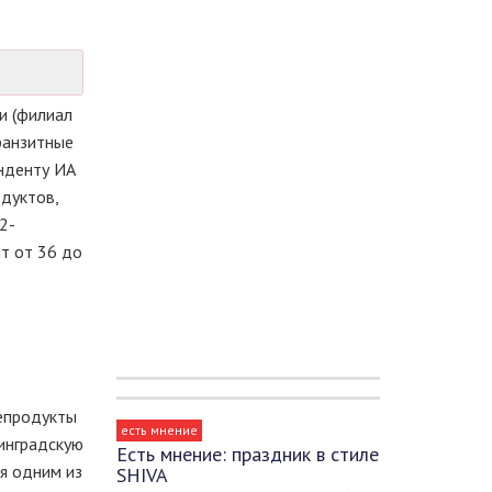
и (филиал
ранзитные
онденту ИА
дуктов,
2-
т от 36 до
епродукты
есть мнение
нинградскую
Есть мнение: праздник в стиле
ся одним из
SHIVA