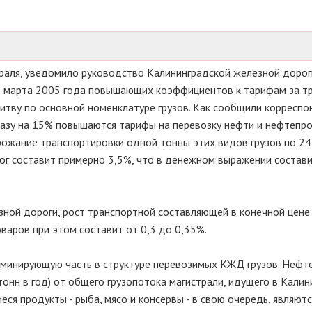
враля, уведомило руководство Калининградской железной дорог
15 марта 2005 года повышающих коэффициентов к тарифам за т
Литву по основной номенклатуре грузов. Как сообщили корресп
азу на 15% повышаются тарифы на перевозку нефти и нефтепро
рожание транспортировки одной тонны этих видов грузов по 24
ог составит примерно 3,5%, что в денежном выражении состави
ной дороги, рост транспортной составляющей в конечной цене
варов при этом составит от 0,3 до 0,35%.
минирующую часть в структуре перевозимых КЖД грузов. Нефт
онн в год) от общего грузопотока магистрали, идущего в Кали
еся продукты - рыба, мясо и консервы - в свою очередь, являют