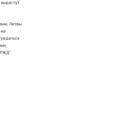
 вырастут
вии, Литвы
 на
суждаться
нии,
"РЖД"