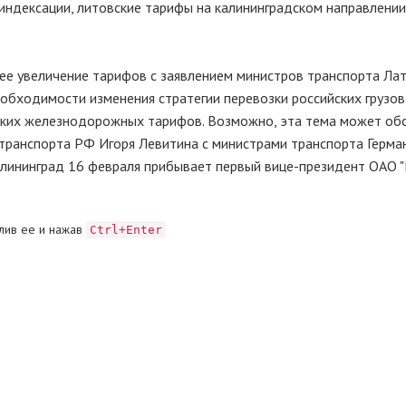
 индексации, литовские тарифы на калининградском направлении
е увеличение тарифов с заявлением министров транспорта Лат
еобходимости изменения стратегии перевозки российских грузов
ских железнодорожных тарифов. Возможно, эта тема может об
 транспорта РФ Игоря Левитина с министрами транспорта Герма
Калининград 16 февраля прибывает первый вице-президент ОАО 
лив ее и нажав
Ctrl+Enter