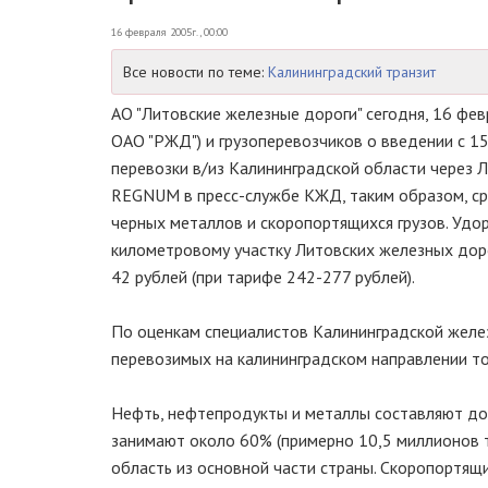
16 февраля 2005г., 00:00
Все новости по теме:
Калининградский транзит
АО "Литовские железные дороги" сегодня, 16 фе
ОАО "РЖД") и грузоперевозчиков о введении с 
перевозки в/из Калининградской области через 
REGNUM в пресс-службе КЖД, таким образом, ср
черных металлов и скоропортящихся грузов. Удо
километровому участку Литовских железных дор
42 рублей (при тарифе 242-277 рублей).
По оценкам специалистов Калининградской желез
перевозимых на калининградском направлении то
Нефть, нефтепродукты и металлы составляют до
занимают около 60% (примерно 10,5 миллионов т
область из основной части страны. Скоропортящи