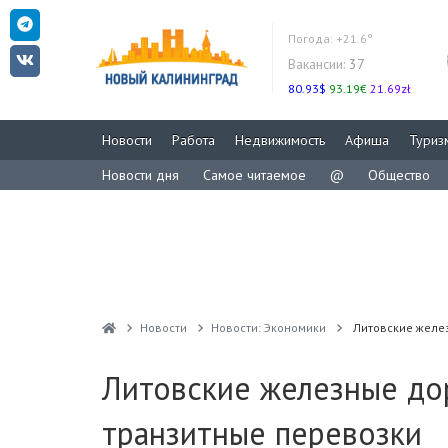
Погода:
+21.6°
Вакансии:
37
80.93$
93.19€
21.69zł
Новости
Работа
Недвижимость
Афиша
Туриз
Новости дня
Самое читаемое
@
Общество
Новости
Новости: Экономики
Литовские желе
Литовские железные до
транзитные перевозки