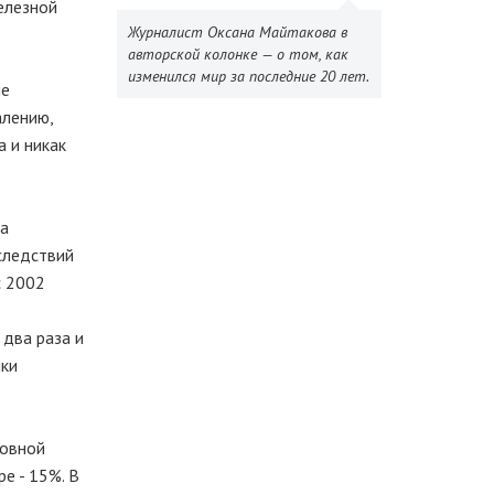
елезной
Журналист Оксана Майтакова в
авторской колонке — о том, как
изменился мир за последние 20 лет.
ие
алению,
а и никак
на
следствий
с 2002
 два раза и
лки
новной
е - 15%. В