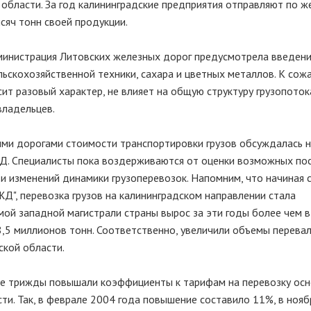
области. За год калининградские предприятия отправляют по ж
сяч тонн своей продукции.
министрация Литовских железных дорог предусмотрела введен
ьскохозяйственной техники, сахара и цветных металлов. К сож
ит разовый характер, не влияет на общую структуру грузопоток
владельцев.
ми дорогами стоимости транспортировки грузов обсуждалась 
Д. Специалисты пока воздерживаются от оценки возможных по
 и изменений динамики грузоперевозок. Напомним, что начиная 
", перевозка грузов на калининградском направлении стала
ой западной магистрали страны вырос за эти годы более чем в
8,5 миллионов тонн. Соответственно, увеличили объемы перева
ской области.
же трижды повышали коэффициенты к тарифам на перевозку ос
ти. Так, в феврале 2004 года повышение составило 11%, в ноябр