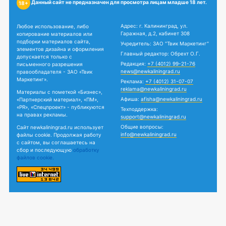
Данный сайт не предназначен для просмотра лицам младше 18 лет.
18+
Адрес: г. Калининград, ул.
Любое использование, либо
Гаражная, д.2, кабинет 308
копирование материалов или
подборки материалов сайта,
Учредитель: ЗАО "Твик Маркетинг"
элементов дизайна и оформления
Главный редактор: Обрехт О.Г.
допускается только с
Редакция:
+7 (4012) 99-21-76
письменного разрешения
news@newkaliningrad.ru
правообладателя - ЗАО «Твик
Маркетинг».
Реклама:
+7 (4012) 31-07-07
reklama@newkaliningrad.ru
Материалы с пометкой «Бизнес»,
Афиша:
afisha@newkaliningrad.ru
«Партнерский материал», «ПМ»,
«PR», «Спецпроект» - публикуются
Техподдержка:
на правах рекламы.
support@newkaliningrad.ru
Общие вопросы:
Сайт newkaliningrad.ru использует
info@newkaliningrad.ru
файлы cookie. Продолжая работу
с сайтом, вы соглашаетесь на
сбор и последующую
обработку
файлов cookie.