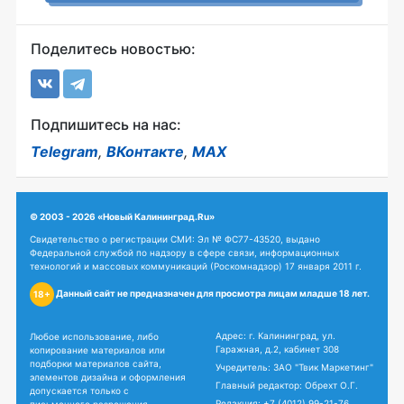
Поделитесь новостью:
Подпишитесь на нас:
Telegram
,
ВКонтакте
,
MAX
© 2003 - 2026 «Новый Калининград.Ru»
Свидетельство о регистрации СМИ: Эл № ФС77-43520, выдано
Федеральной службой по надзору в сфере связи, информационных
технологий и массовых коммуникаций (Роскомнадзор) 17 января 2011 г.
Данный сайт не предназначен для просмотра лицам младше 18 лет.
18+
Адрес: г. Калининград, ул.
Любое использование, либо
Гаражная, д.2, кабинет 308
копирование материалов или
подборки материалов сайта,
Учредитель: ЗАО "Твик Маркетинг"
элементов дизайна и оформления
Главный редактор: Обрехт О.Г.
допускается только с
Редакция:
+7 (4012) 99-21-76
письменного разрешения