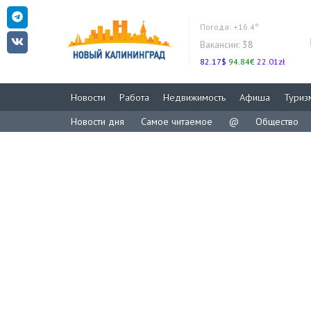
Погода:
+16.4°
Вакансии:
38
82.17$
94.84€
22.01zł
Новости
Работа
Недвижимость
Афиша
Туриз
Новости дня
Самое читаемое
@
Общество