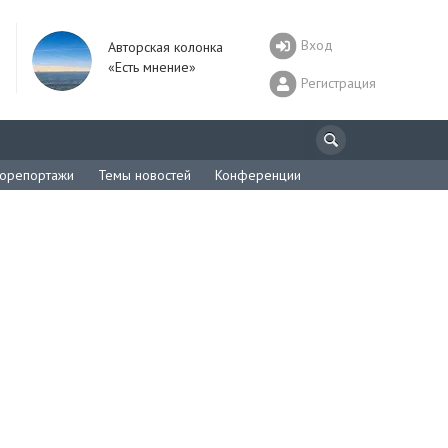
Вход
Авторская колонка
«Есть мнение»
Регистрация
орепортажи
Темы новостей
Конференции