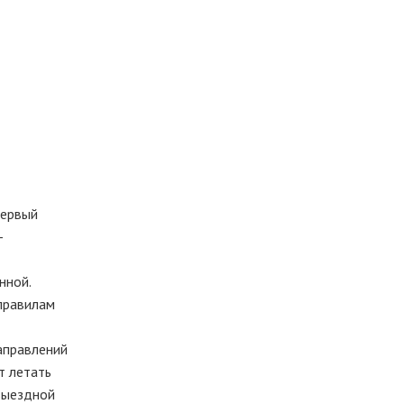
первый
-
нной.
правилам
аправлений
т летать
 выездной