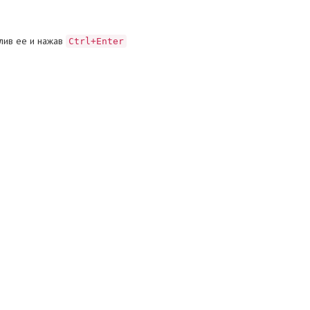
лив ее и нажав
Ctrl+Enter