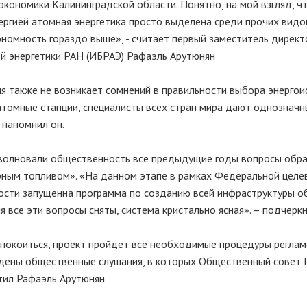
экономики Калининградской области. Понятно, на мой взгляд, чт
ергией атомная энергетика просто выделена среди прочих видо
тономность гораздо выше», - считает первый заместитель директ
й энергетики РАН (ИБРАЭ) Рафаэль Арутюнян
ния также не возникает сомнений в правильности выбора энергои
томные станции, специалисты всех стран мира дают однозначн
 напомнил он.
волновали общественность все предыдущие годы вопросы обра
ным топливом». «На данном этапе в рамках Федеральной целе
ости запущенна программа по созданию всей инфраструктуры 
 все эти вопросы сняты, система кристально ясная». – подчеркн
покоиться, проект пройдет все необходимые процедуры реглам
едены общественные слушания, в которых Общественный совет
тил Рафаэль Арутюнян.