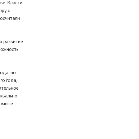
ве. Власти
ору о
посчитали
на развитие
можность
ода, но
го года,
чательное
уквально
томные