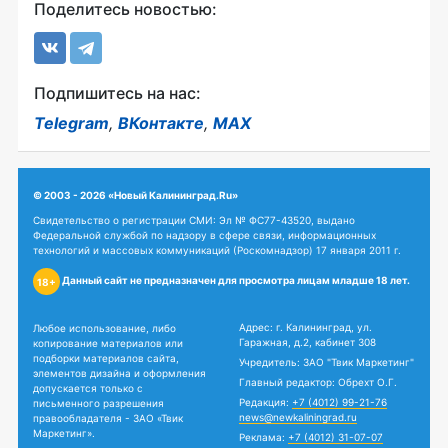
Поделитесь новостью:
Подпишитесь на нас:
Telegram
,
ВКонтакте
,
MAX
© 2003 - 2026 «Новый Калининград.Ru»
Свидетельство о регистрации СМИ: Эл № ФС77-43520, выдано
Федеральной службой по надзору в сфере связи, информационных
технологий и массовых коммуникаций (Роскомнадзор) 17 января 2011 г.
Данный сайт не предназначен для просмотра лицам младше 18 лет.
18+
Адрес: г. Калининград, ул.
Любое использование, либо
Гаражная, д.2, кабинет 308
копирование материалов или
подборки материалов сайта,
Учредитель: ЗАО "Твик Маркетинг"
элементов дизайна и оформления
Главный редактор: Обрехт О.Г.
допускается только с
Редакция:
+7 (4012) 99-21-76
письменного разрешения
news@newkaliningrad.ru
правообладателя - ЗАО «Твик
Маркетинг».
Реклама:
+7 (4012) 31-07-07