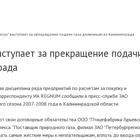
нгаз" выступает за прекращение подачи газа должникам из Калининграда
ыступает за прекращение подачи
рада
я дисциплина ряда предприятий по расчетам за покупку и
, корреспонденту ИА REGNUM сообщили в пресс-службе ЗАО
ого сезона 2007-2008 года в Калининрадской области.
ют свои договорные обязательства ООО "Птицефабрика Гурьевска
кса. "Поставщик природного газа, филиал ЗАО "Петербургрегион
ать самые жесткие меры к неплательщикам, вплоть до ввода ог