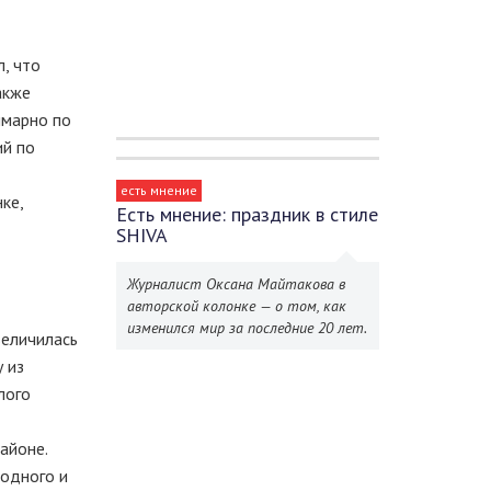
, что
акже
ммарно по
ий по
есть мнение
ке,
Есть мнение: праздник в стиле
SHIVA
Журналист Оксана Майтакова в
авторской колонке — о том, как
изменился мир за последние 20 лет.
величилась
 из
лого
айоне.
родного и