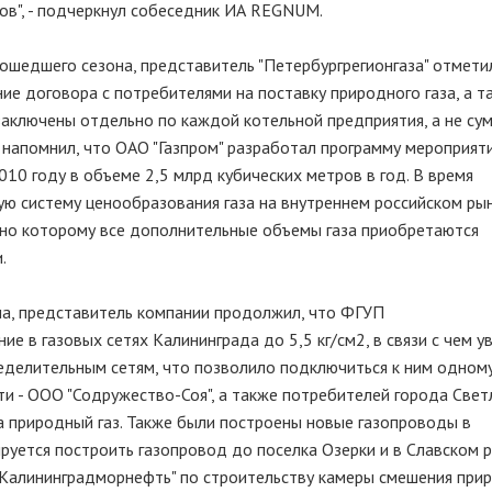
ов", - подчеркнул собеседник ИА REGNUM.
ошедшего сезона, представитель "Петербургрегионгаза" отметил
ие договора с потребителями на поставку природного газа, а т
заключены отдельно по каждой котельной предприятия, а не су
напомнил, что ОАО "Газпром" разработал программу мероприят
10 году в объеме 2,5 млрд кубических метров в год. В время
ю систему ценообразования газа на внутреннем российском рын
сно которому все дополнительные объемы газа приобретаются
.
а, представитель компании продолжил, что ФГУП
е в газовых сетях Калининграда до 5,5 кг/см2, в связи с чем у
еделительным сетям, что позволило подключиться к ним одному
и - ООО "Содружество-Соя", а также потребителей города Свет
а природный газ. Также были построены новые газопроводы в
ируется построить газопровод до поселка Озерки и в Славском р
-Калининградморнефть" по строительству камеры смешения при