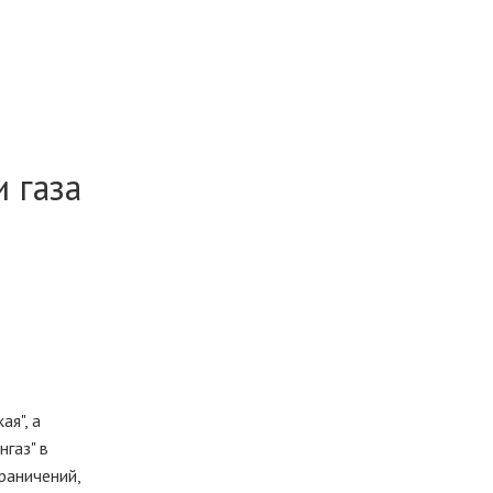
 газа
я", а
газ" в
раничений,