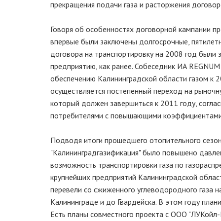
прекращения подачи газа и расторжения договор
Говоря об особенностях договорной кампании пр
впервые были заключены долгосрочные, пятилетн
договора на транспортировку на 2008 год были 
предприятию, как ранее. Собеседник ИА REGNUM 
обеспечению Калининградской области газом к 20
осуществляется постепенный переход на рыночну
который должен завершиться к 2011 году, согла
потребителями с повышающими коэффициентами
Подводя итоги прошедшего отопительного сезон
"Калининградгазификация" было повышено давлени
возможность транспортировки газа по газораспр
крупнейших предприятий Калининградской област
перевели со сжиженного углеводородного газа н
Калининграде и до Гвардейска. В этом году план
Есть планы совместного проекта с ООО "ЛУКойл