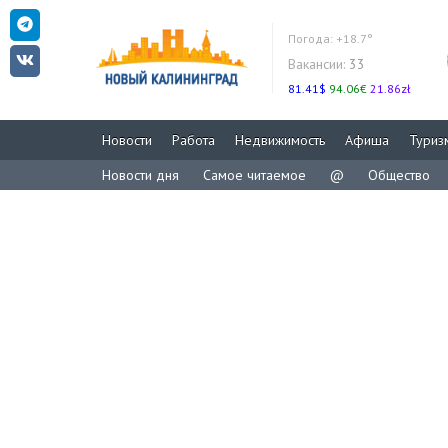
Погода:
+18.7°
Вакансии:
33
81.41$
94.06€
21.86zł
Новости
Работа
Недвижимость
Афиша
Туриз
Новости дня
Самое читаемое
@
Общество