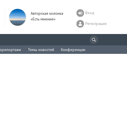
Вход
Авторская колонка
«Есть мнение»
Регистрация
орепортажи
Темы новостей
Конференции