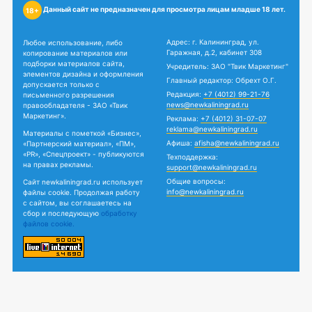
Данный сайт не предназначен для просмотра лицам младше 18 лет.
18+
Адрес: г. Калининград, ул.
Любое использование, либо
Гаражная, д.2, кабинет 308
копирование материалов или
подборки материалов сайта,
Учредитель: ЗАО "Твик Маркетинг"
элементов дизайна и оформления
Главный редактор: Обрехт О.Г.
допускается только с
Редакция:
+7 (4012) 99-21-76
письменного разрешения
news@newkaliningrad.ru
правообладателя - ЗАО «Твик
Маркетинг».
Реклама:
+7 (4012) 31-07-07
reklama@newkaliningrad.ru
Материалы с пометкой «Бизнес»,
Афиша:
afisha@newkaliningrad.ru
«Партнерский материал», «ПМ»,
«PR», «Спецпроект» - публикуются
Техподдержка:
на правах рекламы.
support@newkaliningrad.ru
Общие вопросы:
Сайт newkaliningrad.ru использует
info@newkaliningrad.ru
файлы cookie. Продолжая работу
с сайтом, вы соглашаетесь на
сбор и последующую
обработку
файлов cookie.