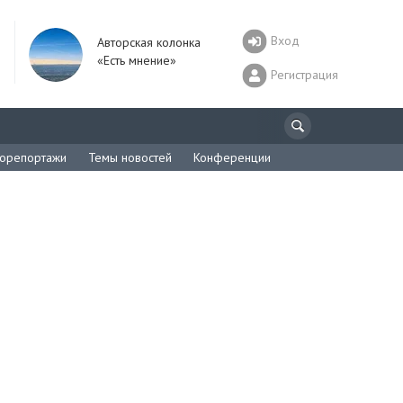
Вход
Авторская колонка
«Есть мнение»
Регистрация
орепортажи
Темы новостей
Конференции