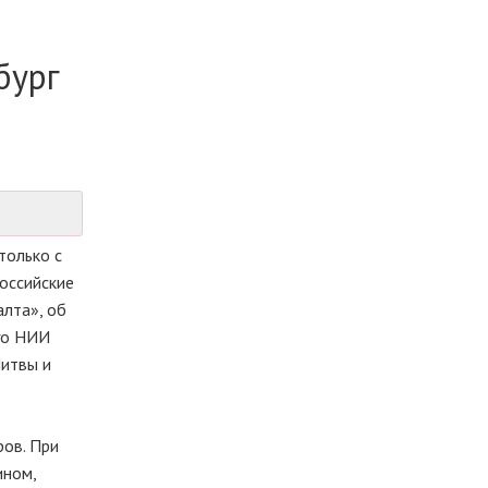
бург
только с
оссийские
лта», об
го НИИ
Литвы и
ров. При
ином,