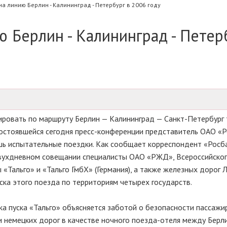
на линию Берлин - Калининград - Петербург в 2006 году
ю Берлин - Калининград - Петер
сировать по маршруту Берлин — Калининград — Санкт-Петербург 
состоявшейся сегодня пресс-конференции представитель ОАО «Р
шь испытательные поездки. Как сообщает корреспондент «Росба
вухдневном совещании специалисты ОАО «РЖД», Всероссийско
Тальго» и «Тальго ГмбХ» (Германия), а также железных дорог 
ска этого поезда по территориям четырех государств.
а пуска «Тальго» объясняется заботой о безопасности пассажи
ти немецких дорог в качестве ночного поезда-отеля между Берл