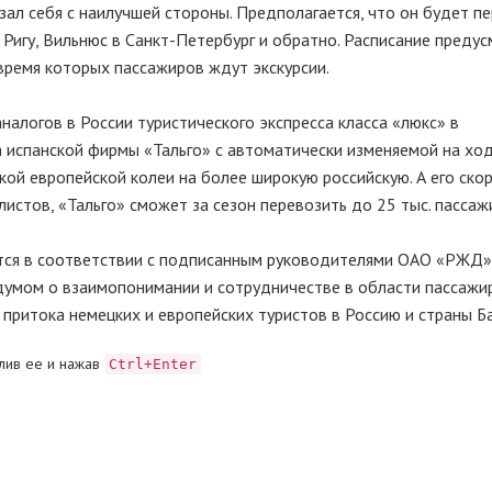
зал себя с наилучшей стороны. Предполагается, что он будет п
, Ригу, Вильнюс в Санкт-Петербург и обратно. Расписание преду
время которых пассажиров ждут экскурсии.
алогов в России туристического экспресса класса «люкс» в
 испанской фирмы «Тальго» с автоматически изменяемой на хо
зкой европейской колеи на более широкую российскую. А его ско
листов, «Тальго» сможет за сезон перевозить до 25 тыс. пассаж
ется в соответствии с подписанным руководителями ОАО «РЖД»
думом о взаимопонимании и сотрудничестве в области пассажи
притока немецких и европейских туристов в Россию и страны Б
лив ее и нажав
Ctrl+Enter