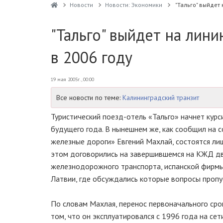
Новости
Новости: Экономики
"Тальго" выйдет 
"Тальго" выйдет на лини
в 2006 году
19 мая 2005г., 00:00
Все новости по теме:
Калининградский транзит
Туристический поезд-отель «Тальго» начнет кур
будущего года. В нынешнем же, как сообщил на 
железные дороги» Евгений Махлай, состоятся ли
этом договорились на завершившемся на КЖД д
железнодорожного транспорта, испанской фирмы «
Латвии, где обсуждались которые вопросы пропу
По словам Махлая, перенос первоначального срок
том, что он эксплуатировался с 1996 года на се