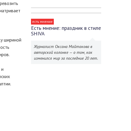
еревозить
сматривает
есть мнение
Есть мнение: праздник в стиле
SHIVA
ду шириной
Журналист Оксана Майтакова в
рость
авторской колонке — о том, как
иров.
изменился мир за последние 20 лет.
 и
рских
алтии.