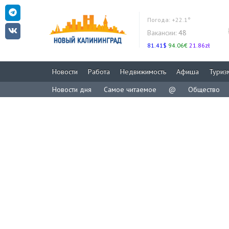
Погода:
+22.1°
Вакансии:
48
81.41$
94.06€
21.86zł
Новости
Работа
Недвижимость
Афиша
Туриз
Новости дня
Самое читаемое
@
Общество