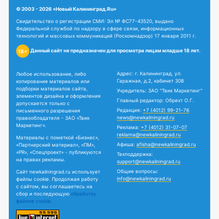
© 2003 - 2026 «Новый Калининград.Ru»
Свидетельство о регистрации СМИ: Эл № ФС77-43520, выдано
Федеральной службой по надзору в сфере связи, информационных
технологий и массовых коммуникаций (Роскомнадзор) 17 января 2011 г.
Данный сайт не предназначен для просмотра лицам младше 18 лет.
18+
Адрес: г. Калининград, ул.
Любое использование, либо
Гаражная, д.2, кабинет 308
копирование материалов или
подборки материалов сайта,
Учредитель: ЗАО "Твик Маркетинг"
элементов дизайна и оформления
Главный редактор: Обрехт О.Г.
допускается только с
Редакция:
+7 (4012) 99-21-76
письменного разрешения
news@newkaliningrad.ru
правообладателя - ЗАО «Твик
Маркетинг».
Реклама:
+7 (4012) 31-07-07
reklama@newkaliningrad.ru
Материалы с пометкой «Бизнес»,
Афиша:
afisha@newkaliningrad.ru
«Партнерский материал», «ПМ»,
«PR», «Спецпроект» - публикуются
Техподдержка:
на правах рекламы.
support@newkaliningrad.ru
Общие вопросы:
Сайт newkaliningrad.ru использует
info@newkaliningrad.ru
файлы cookie. Продолжая работу
с сайтом, вы соглашаетесь на
сбор и последующую
обработку
файлов cookie.