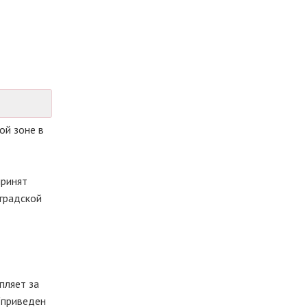
ой зоне в
принят
нградской
пляет за
 "приведен