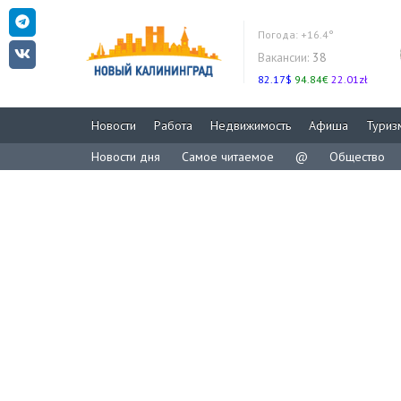
Погода:
+16.4°
Вакансии:
38
82.17$
94.84€
22.01zł
Новости
Работа
Недвижимость
Афиша
Туриз
Новости дня
Самое читаемое
@
Общество