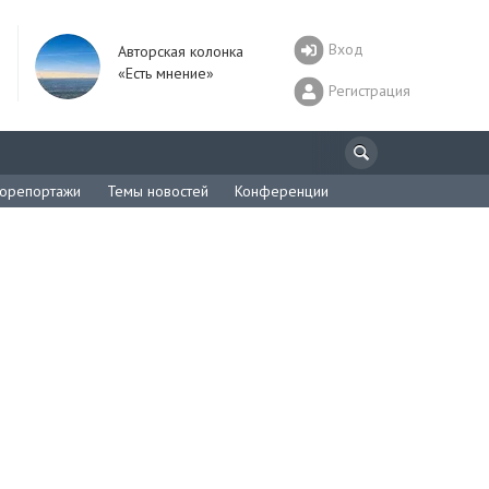
Вход
Авторская колонка
«Есть мнение»
Регистрация
орепортажи
Темы новостей
Конференции