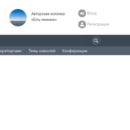
Вход
Авторская колонка
«Есть мнение»
Регистрация
орепортажи
Темы новостей
Конференции