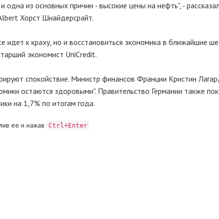
одна из основных причин - высокие цены на нефть", - рассказал
Albert Хорст Шнайдерсрайт.
се идет к краху, но и восстановиться экономика в ближайшие ше
старший экономист UniCredit.
рируют спокойствие. Министр финансов Франции Кристин Лагард
мики остаются здоровыми". Правительство Германии также пок
ики на 1,7% по итогам года.
лив ее и нажав
Ctrl+Enter