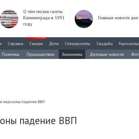
О чём писали газеты
Калининграда в 1991
Главные новости дня
году
м
Справка
Скидки
Дети
Спецпроекты
Свадьба
Гороскопы
Политика
Происшествия
Экономика
Деловые новости
Фот
ии еврозоны падение ВВП
зоны падение ВВП