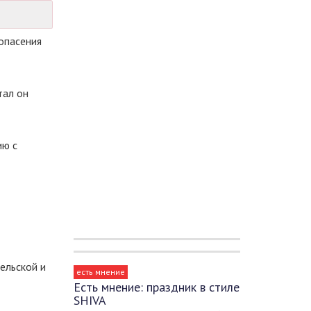
опасения
тал он
ию с
ельской и
есть мнение
Есть мнение: праздник в стиле
SHIVA