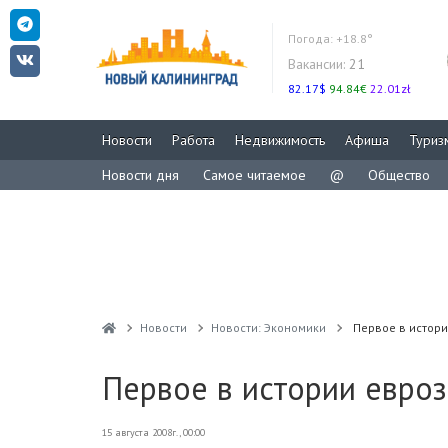
Погода:
+18.8°
Вакансии:
21
82.17$
94.84€
22.01zł
Новости
Работа
Недвижимость
Афиша
Туриз
Новости дня
Самое читаемое
@
Общество
Новости
Новости: Экономики
Первое в истор
Первое в истории евро
15 августа 2008г., 00:00