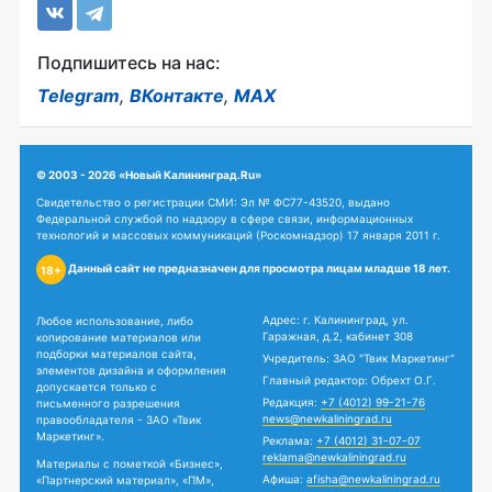
Подпишитесь на нас:
Telegram
,
ВКонтакте
,
MAX
© 2003 - 2026 «Новый Калининград.Ru»
Свидетельство о регистрации СМИ: Эл № ФС77-43520, выдано
Федеральной службой по надзору в сфере связи, информационных
технологий и массовых коммуникаций (Роскомнадзор) 17 января 2011 г.
Данный сайт не предназначен для просмотра лицам младше 18 лет.
18+
Адрес: г. Калининград, ул.
Любое использование, либо
Гаражная, д.2, кабинет 308
копирование материалов или
подборки материалов сайта,
Учредитель: ЗАО "Твик Маркетинг"
элементов дизайна и оформления
Главный редактор: Обрехт О.Г.
допускается только с
Редакция:
+7 (4012) 99-21-76
письменного разрешения
news@newkaliningrad.ru
правообладателя - ЗАО «Твик
Маркетинг».
Реклама:
+7 (4012) 31-07-07
reklama@newkaliningrad.ru
Материалы с пометкой «Бизнес»,
Афиша:
afisha@newkaliningrad.ru
«Партнерский материал», «ПМ»,