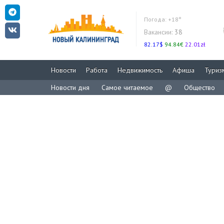
Погода:
+18°
Вакансии:
38
82.17$
94.84€
22.01zł
Новости
Работа
Недвижимость
Афиша
Туриз
Новости дня
Самое читаемое
@
Общество