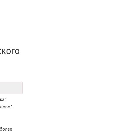
ского
кая
дово",
 более