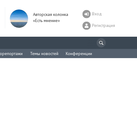
Вход
Авторская колонка
«Есть мнение»
Регистрация
орепортажи
Темы новостей
Конференции