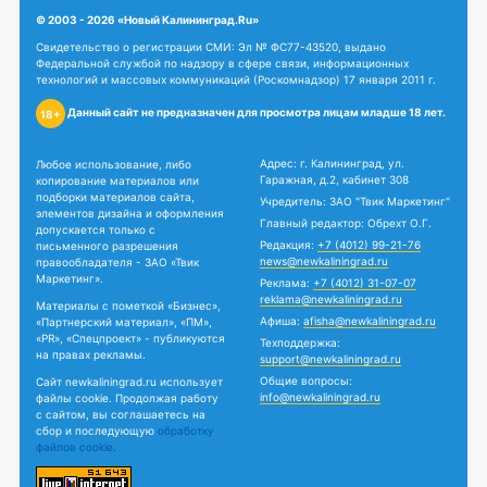
© 2003 - 2026 «Новый Калининград.Ru»
Свидетельство о регистрации СМИ: Эл № ФС77-43520, выдано
Федеральной службой по надзору в сфере связи, информационных
технологий и массовых коммуникаций (Роскомнадзор) 17 января 2011 г.
Данный сайт не предназначен для просмотра лицам младше 18 лет.
18+
Адрес: г. Калининград, ул.
Любое использование, либо
Гаражная, д.2, кабинет 308
копирование материалов или
подборки материалов сайта,
Учредитель: ЗАО "Твик Маркетинг"
элементов дизайна и оформления
Главный редактор: Обрехт О.Г.
допускается только с
Редакция:
+7 (4012) 99-21-76
письменного разрешения
news@newkaliningrad.ru
правообладателя - ЗАО «Твик
Маркетинг».
Реклама:
+7 (4012) 31-07-07
reklama@newkaliningrad.ru
Материалы с пометкой «Бизнес»,
Афиша:
afisha@newkaliningrad.ru
«Партнерский материал», «ПМ»,
«PR», «Спецпроект» - публикуются
Техподдержка:
на правах рекламы.
support@newkaliningrad.ru
Общие вопросы:
Сайт newkaliningrad.ru использует
info@newkaliningrad.ru
файлы cookie. Продолжая работу
с сайтом, вы соглашаетесь на
сбор и последующую
обработку
файлов cookie.