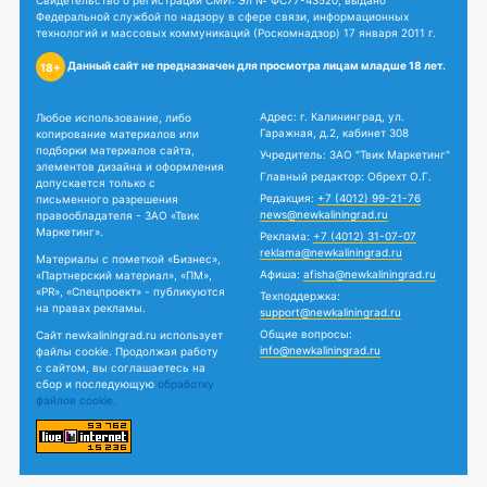
Свидетельство о регистрации СМИ: Эл № ФС77-43520, выдано
Федеральной службой по надзору в сфере связи, информационных
технологий и массовых коммуникаций (Роскомнадзор) 17 января 2011 г.
Данный сайт не предназначен для просмотра лицам младше 18 лет.
18+
Адрес: г. Калининград, ул.
Любое использование, либо
Гаражная, д.2, кабинет 308
копирование материалов или
подборки материалов сайта,
Учредитель: ЗАО "Твик Маркетинг"
элементов дизайна и оформления
Главный редактор: Обрехт О.Г.
допускается только с
Редакция:
+7 (4012) 99-21-76
письменного разрешения
news@newkaliningrad.ru
правообладателя - ЗАО «Твик
Маркетинг».
Реклама:
+7 (4012) 31-07-07
reklama@newkaliningrad.ru
Материалы с пометкой «Бизнес»,
Афиша:
afisha@newkaliningrad.ru
«Партнерский материал», «ПМ»,
«PR», «Спецпроект» - публикуются
Техподдержка:
на правах рекламы.
support@newkaliningrad.ru
Общие вопросы:
Сайт newkaliningrad.ru использует
info@newkaliningrad.ru
файлы cookie. Продолжая работу
с сайтом, вы соглашаетесь на
сбор и последующую
обработку
файлов cookie.