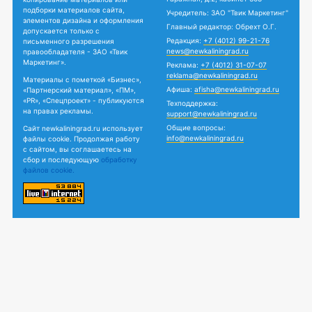
подборки материалов сайта,
Учредитель: ЗАО "Твик Маркетинг"
элементов дизайна и оформления
Главный редактор: Обрехт О.Г.
допускается только с
Редакция:
+7 (4012) 99-21-76
письменного разрешения
news@newkaliningrad.ru
правообладателя - ЗАО «Твик
Маркетинг».
Реклама:
+7 (4012) 31-07-07
reklama@newkaliningrad.ru
Материалы с пометкой «Бизнес»,
Афиша:
afisha@newkaliningrad.ru
«Партнерский материал», «ПМ»,
«PR», «Спецпроект» - публикуются
Техподдержка:
на правах рекламы.
support@newkaliningrad.ru
Общие вопросы:
Сайт newkaliningrad.ru использует
info@newkaliningrad.ru
файлы cookie. Продолжая работу
с сайтом, вы соглашаетесь на
сбор и последующую
обработку
файлов cookie.