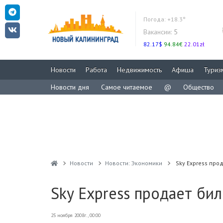
Погода:
+18.3°
Вакансии:
5
82.17$
94.84€
22.01zł
Новости
Работа
Недвижимость
Афиша
Туриз
Новости дня
Самое читаемое
@
Общество
Новости
Новости: Экономики
Sky Express про
Sky Express продает би
25 ноября 2008г., 00:00