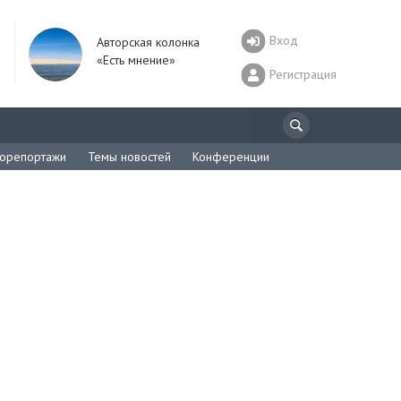
Вход
Авторская колонка
«Есть мнение»
Регистрация
орепортажи
Темы новостей
Конференции