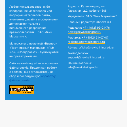
Адрес: г. Калининград, ул.
Любое использование, либо
Гаражная, д.2, кабинет 308
копирование материалов или
подборки материалов сайта,
Учредитель: ЗАО "Твик Маркетинг"
элементов дизайна и оформления
Главный редактор: Обрехт О.Г.
допускается только с
Редакция:
+7 (4012) 99-21-76
письменного разрешения
news@newkaliningrad.ru
правообладателя - ЗАО «Твик
Маркетинг».
Реклама:
+7 (4012) 31-07-07
reklama@newkaliningrad.ru
Материалы с пометкой «Бизнес»,
Афиша:
afisha@newkaliningrad.ru
«Партнерский материал», «ПМ»,
«PR», «Спецпроект» - публикуются
Техподдержка:
на правах рекламы.
support@newkaliningrad.ru
Общие вопросы:
Сайт newkaliningrad.ru использует
info@newkaliningrad.ru
файлы cookie. Продолжая работу
с сайтом, вы соглашаетесь на
сбор и последующую
обработку
файлов cookie.