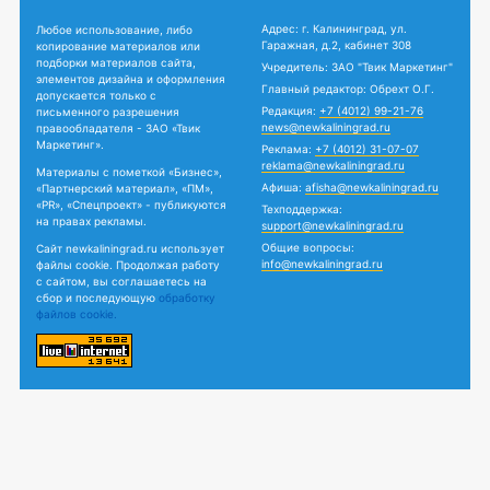
Адрес: г. Калининград, ул.
Любое использование, либо
Гаражная, д.2, кабинет 308
копирование материалов или
подборки материалов сайта,
Учредитель: ЗАО "Твик Маркетинг"
элементов дизайна и оформления
Главный редактор: Обрехт О.Г.
допускается только с
Редакция:
+7 (4012) 99-21-76
письменного разрешения
news@newkaliningrad.ru
правообладателя - ЗАО «Твик
Маркетинг».
Реклама:
+7 (4012) 31-07-07
reklama@newkaliningrad.ru
Материалы с пометкой «Бизнес»,
Афиша:
afisha@newkaliningrad.ru
«Партнерский материал», «ПМ»,
«PR», «Спецпроект» - публикуются
Техподдержка:
на правах рекламы.
support@newkaliningrad.ru
Общие вопросы:
Сайт newkaliningrad.ru использует
info@newkaliningrad.ru
файлы cookie. Продолжая работу
с сайтом, вы соглашаетесь на
сбор и последующую
обработку
файлов cookie.