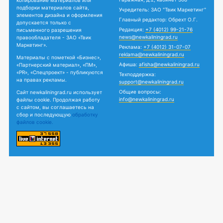
копирование материалов или
подборки материалов сайта,
Учредитель: ЗАО "Твик Маркетинг"
элементов дизайна и оформления
Главный редактор: Обрехт О.Г.
допускается только с
Редакция:
+7 (4012) 99-21-76
письменного разрешения
news@newkaliningrad.ru
правообладателя - ЗАО «Твик
Маркетинг».
Реклама:
+7 (4012) 31-07-07
reklama@newkaliningrad.ru
Материалы с пометкой «Бизнес»,
Афиша:
afisha@newkaliningrad.ru
«Партнерский материал», «ПМ»,
«PR», «Спецпроект» - публикуются
Техподдержка:
на правах рекламы.
support@newkaliningrad.ru
Общие вопросы:
Сайт newkaliningrad.ru использует
info@newkaliningrad.ru
файлы cookie. Продолжая работу
с сайтом, вы соглашаетесь на
сбор и последующую
обработку
файлов cookie.