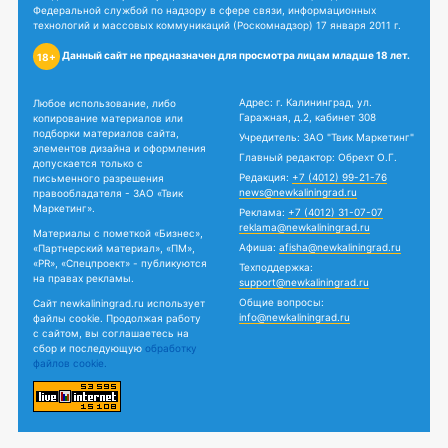
Федеральной службой по надзору в сфере связи, информационных
технологий и массовых коммуникаций (Роскомнадзор) 17 января 2011 г.
Данный сайт не предназначен для просмотра лицам младше 18 лет.
18+
Адрес: г. Калининград, ул.
Любое использование, либо
Гаражная, д.2, кабинет 308
копирование материалов или
подборки материалов сайта,
Учредитель: ЗАО "Твик Маркетинг"
элементов дизайна и оформления
Главный редактор: Обрехт О.Г.
допускается только с
Редакция:
+7 (4012) 99-21-76
письменного разрешения
news@newkaliningrad.ru
правообладателя - ЗАО «Твик
Маркетинг».
Реклама:
+7 (4012) 31-07-07
reklama@newkaliningrad.ru
Материалы с пометкой «Бизнес»,
Афиша:
afisha@newkaliningrad.ru
«Партнерский материал», «ПМ»,
«PR», «Спецпроект» - публикуются
Техподдержка:
на правах рекламы.
support@newkaliningrad.ru
Общие вопросы:
Сайт newkaliningrad.ru использует
info@newkaliningrad.ru
файлы cookie. Продолжая работу
с сайтом, вы соглашаетесь на
сбор и последующую
обработку
файлов cookie.