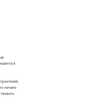
Как
зидента в
строителей,
то начало
ствовать