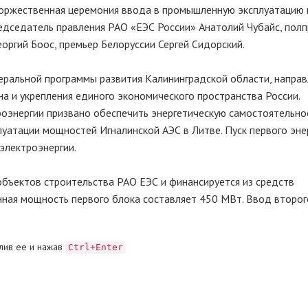
торжественная церемония ввода в промышленную эксплуатацию 
едседатель правления РАО «ЕЭС России» Анатолий Чубайс, пол
оргий Боос, премьер Белоруссии Сергей Сидорский.
еральной программы развития Калининградской области, направ
а и укрепления единого экономического пространства России.
оэнергии призвано обеспечить энергетическую самостоятельно
луатации мощностей Игналинской АЭС в Литве. Пуск первого эн
электроэнергии.
бъектов строительства РАО ЕЭС и финансируется из средств
нная мощность первого блока составляет 450 МВт. Ввод второг
лив ее и нажав
Ctrl+Enter