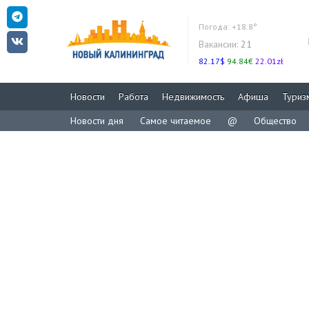
Погода:
+18.8°
Вакансии:
21
82.17$
94.84€
22.01zł
Новости
Работа
Недвижимость
Афиша
Туриз
Новости дня
Самое читаемое
@
Общество