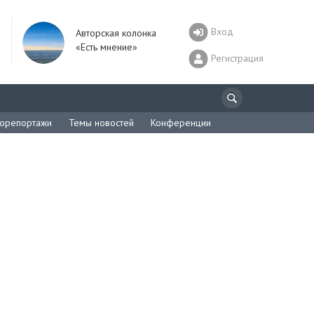
Вход
Авторская колонка
«Есть мнение»
Регистрация
орепортажи
Темы новостей
Конференции