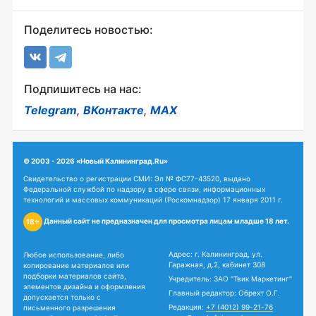
Поделитесь новостью:
Подпишитесь на нас:
Telegram
,
ВКонтакте
,
MAX
© 2003 - 2026 «Новый Калининград.Ru»
Свидетельство о регистрации СМИ: Эл № ФС77-43520, выдано
Федеральной службой по надзору в сфере связи, информационных
технологий и массовых коммуникаций (Роскомнадзор) 17 января 2011 г.
Данный сайт не предназначен для просмотра лицам младше 18 лет.
18+
Адрес: г. Калининград, ул.
Любое использование, либо
Гаражная, д.2, кабинет 308
копирование материалов или
подборки материалов сайта,
Учредитель: ЗАО "Твик Маркетинг"
элементов дизайна и оформления
Главный редактор: Обрехт О.Г.
допускается только с
Редакция:
+7 (4012) 99-21-76
письменного разрешения