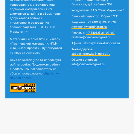
Гаражная, д.2, кабинет 308
копирование материалов или
подборки материалов сайта,
Учредитель: ЗАО "Твик Маркетинг"
элементов дизайна и оформления
Главный редактор: Обрехт О.Г.
допускается только с
Редакция:
+7 (4012) 99-21-76
письменного разрешения
news@newkaliningrad.ru
правообладателя - ЗАО «Твик
Маркетинг».
Реклама:
+7 (4012) 31-07-07
reklama@newkaliningrad.ru
Материалы с пометкой «Бизнес»,
Афиша:
afisha@newkaliningrad.ru
«Партнерский материал», «ПМ»,
«PR», «Спецпроект» - публикуются
Техподдержка:
на правах рекламы.
support@newkaliningrad.ru
Общие вопросы:
Сайт newkaliningrad.ru использует
info@newkaliningrad.ru
файлы cookie. Продолжая работу
с сайтом, вы соглашаетесь на
сбор и последующую
обработку
файлов cookie.