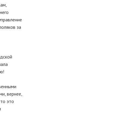
ам,
него
управление
поляков за
адской
иала
ю!
твенными
и, вернее,
что это
и