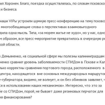
л Хоронен. Благо, поездка осуществлялась, по словам псковско
и бизнеса.
, наши VIPы устроили шумную пресс-конференцию на тему псковс
 и многообещающие слова о перспективах взаимовыгодного
ила одна мысль. Типа, «за морем житье не худо», но у нас, одн
им образом, все пресс-мероприятие превратилось в очередную 
кой области.
я Демьяненко, «в социальной сфере мы полезны калининградцам
яненко сравнил уровень заболеваемости СПИДом в Пскове и Кал
олько корректны сравнения портового города, расположенного 
о центра, находящегося вне основных международных маршруто
-губернатора, видимо, не волнует, и он без обиняков заявляет, 
 в использовании наших механизмов». Интересно, что это за
бе со СПИДом, порой, не бывает даже резиновых перчаток для
ия финансирования?