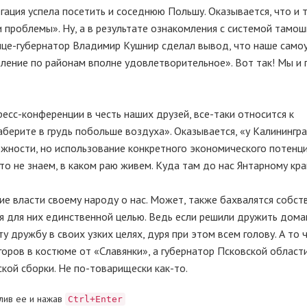
гация успела посетить и соседнюю Польшу. Оказывается, что и т
и проблемы». Ну, а в результате ознакомления с системой тамош
ице-губернатор Владимир Кушнир сделал вывод, что наше само
ление по районам вполне удовлетворительное». Вот так! Мы и 
есс-конференции в честь наших друзей, все-таки относится к
наберите в грудь побольше воздуха». Оказывается, «у Калинингр
жности, но использование конкретного экономического потенц
то не знаем, в каком раю живем. Куда там до нас Янтарному кра
ие власти своему народу о нас. Может, также бахвалятся собс
я для них единственной целью. Ведь если решили дружить домам
у дружбу в своих узких целях, дуря при этом всем голову. А то 
горов в костюме от «Славянки», а губернатор Псковской област
ой сборки. Не по-товарищески как-то.
лив ее и нажав
Ctrl+Enter