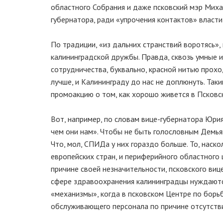
областного Собрания и даже псковский мэр Михаи
губернатора, ради «упрочения контактов» власти 
По традиции, «из дальних странствий воротясь»
калининградской дружбы. Правда, сквозь умные
сотрудничества, буквально, красной нитью проход
лучше, и Калининграду до нас не доплюнуть. Так
промоакцию о том, как хорошо живется в Псковс
Вот, например, по словам вице-губернатора Юри
чем они нам». Чтобы не быть голословным Демь
Что, мол, СПИДа у них гораздо больше. То, наск
европейских стран, и периферийного областног
причине своей незначительности, псковского вице
сфере здравоохранения калининградцы нуждаются
«механизмы», когда в псковском Центре по борь
обслуживающего персонала по причине отсутств