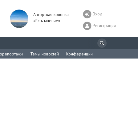
Вход
Авторская колонка
«Есть мнение»
Регистрация
орепортажи
Темы новостей
Конференции