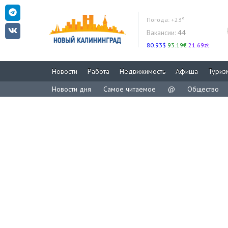
Погода:
+23°
Вакансии:
44
80.93$
93.19€
21.69zł
Новости
Работа
Недвижимость
Афиша
Туриз
Новости дня
Самое читаемое
@
Общество