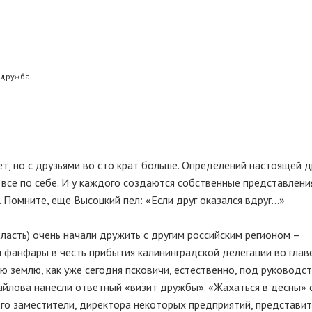
 дружба
т, но с друзьями во сто крат больше. Определений настоящей 
все по себе. И у каждого создаются собственные представления
. Помните, еще Высоцкий пел: «Если друг оказался вдруг…»
ласть) очень начали дружить с другим российским регионом –
 фанфары в честь прибытия калининградской делегации во глав
 землю, как уже сегодня псковичи, естественно, под руководс
йлова нанесли ответный «визит дружбы». «Жахаться в десны» 
го заместители, директора некоторых предприятий, представи