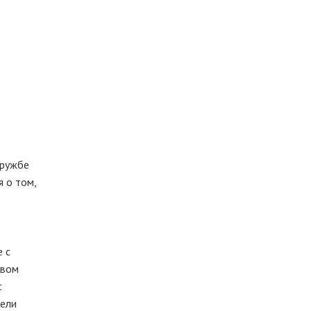
дружбе
 о том,
е с
твом
с
тели