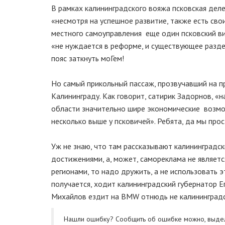
В рамках калининградского вояжа псковская деле
«несмотря на успешное развитие, также есть сво
местного самоуправления еще один псковский в
«не нуждается в реформе, и существующее разде
пояс заткнуть моГем!
Но самый прикольный пассаж, прозвучавший на пр
Калининграду. Как говорит, сатирик Задорнов, «
области значительно шире экономические возмо
несколько выше у псковичей». Ребята, да мы прос
Уж не знаю, что там рассказывают калининградск
достижениями, а, может, самореклама не являетс
регионами, то надо дружить, а не использовать эт
получается, ходит калининградский губернатор Е
Михайлов ездит на BMW отнюдь не калининградск
Нашли ошибку? Cообщить об ошибке можно, выде