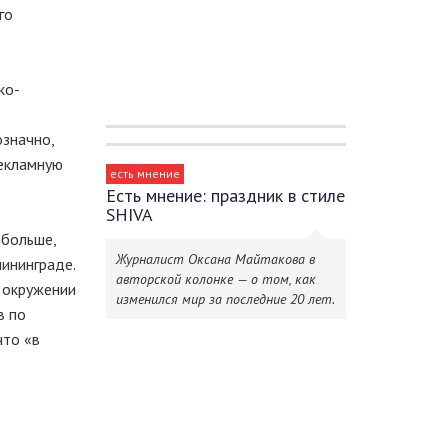
го
ко-
означно,
рекламную
есть мнение
Есть мнение: праздник в стиле
SHIVA
 больше,
Журналист Оксана Майтакова в
ининграде.
авторской колонке — о том, как
в окружении
изменился мир за последние 20 лет.
в по
что «в