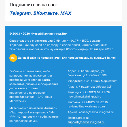
Подпишитесь на нас:
Telegram
,
ВКонтакте
,
MAX
© 2003 - 2026 «Новый Калининград.Ru»
Свидетельство о регистрации СМИ: Эл № ФС77-43520, выдано
Федеральной службой по надзору в сфере связи, информационных
технологий и массовых коммуникаций (Роскомнадзор) 17 января 2011 г.
Данный сайт не предназначен для просмотра лицам младше 18 лет.
18+
Адрес: г. Калининград, ул.
Любое использование, либо
Гаражная, д.2, кабинет 308
копирование материалов или
подборки материалов сайта,
Учредитель: ЗАО "Твик Маркетинг"
элементов дизайна и оформления
Главный редактор: Обрехт О.Г.
допускается только с
Редакция:
+7 (4012) 99-21-76
письменного разрешения
news@newkaliningrad.ru
правообладателя - ЗАО «Твик
Маркетинг».
Реклама:
+7 (4012) 31-07-07
reklama@newkaliningrad.ru
Материалы с пометкой «Бизнес»,
Афиша:
afisha@newkaliningrad.ru
«Партнерский материал», «ПМ»,
«PR», «Спецпроект» - публикуются
Техподдержка:
на правах рекламы.
support@newkaliningrad.ru