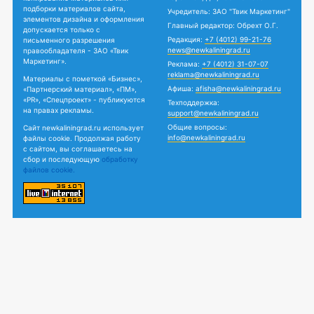
подборки материалов сайта,
Учредитель: ЗАО "Твик Маркетинг"
элементов дизайна и оформления
Главный редактор: Обрехт О.Г.
допускается только с
Редакция:
+7 (4012) 99-21-76
письменного разрешения
news@newkaliningrad.ru
правообладателя - ЗАО «Твик
Маркетинг».
Реклама:
+7 (4012) 31-07-07
reklama@newkaliningrad.ru
Материалы с пометкой «Бизнес»,
Афиша:
afisha@newkaliningrad.ru
«Партнерский материал», «ПМ»,
«PR», «Спецпроект» - публикуются
Техподдержка:
на правах рекламы.
support@newkaliningrad.ru
Общие вопросы:
Сайт newkaliningrad.ru использует
info@newkaliningrad.ru
файлы cookie. Продолжая работу
с сайтом, вы соглашаетесь на
сбор и последующую
обработку
файлов cookie.