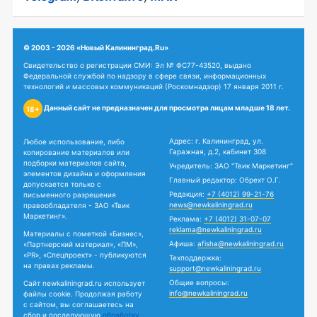
© 2003 - 2026 «Новый Калининград.Ru»
Свидетельство о регистрации СМИ: Эл № ФС77-43520, выдано
Федеральной службой по надзору в сфере связи, информационных
технологий и массовых коммуникаций (Роскомнадзор) 17 января 2011 г.
Данный сайт не предназначен для просмотра лицам младше 18 лет.
18+
Адрес: г. Калининград, ул.
Любое использование, либо
Гаражная, д.2, кабинет 308
копирование материалов или
подборки материалов сайта,
Учредитель: ЗАО "Твик Маркетинг"
элементов дизайна и оформления
Главный редактор: Обрехт О.Г.
допускается только с
Редакция:
+7 (4012) 99-21-76
письменного разрешения
news@newkaliningrad.ru
правообладателя - ЗАО «Твик
Маркетинг».
Реклама:
+7 (4012) 31-07-07
reklama@newkaliningrad.ru
Материалы с пометкой «Бизнес»,
Афиша:
afisha@newkaliningrad.ru
«Партнерский материал», «ПМ»,
«PR», «Спецпроект» - публикуются
Техподдержка:
на правах рекламы.
support@newkaliningrad.ru
Общие вопросы:
Сайт newkaliningrad.ru использует
info@newkaliningrad.ru
файлы cookie. Продолжая работу
с сайтом, вы соглашаетесь на
сбор и последующую
обработку