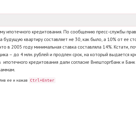
мму ипотечного кредитования. По сообщению пресс-службы пра
а будущую квартиру составляет не 30, как было, а 10% от ее ст
что в 2005 году минимальная ставка составляла 14%. Кстати, по
ка – до 4 млн. рублей и продлен срок, на который выдается кр
 ипотечного кредитования дали согласие Внешторгбанк и Банк
раммам.
лив ее и нажав
Ctrl+Enter