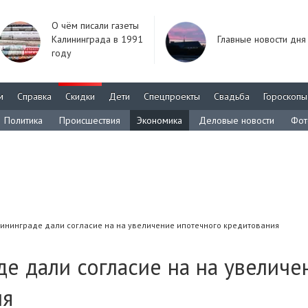
О чём писали газеты
Калининграда в 1991
Главные новости дня
году
м
Справка
Скидки
Дети
Спецпроекты
Свадьба
Гороскопы
Политика
Происшествия
Экономика
Деловые новости
Фот
ининграде дали согласие на на увеличение ипотечного кредитования
де дали согласие на на увеличе
ия