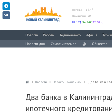
Погода:
+16.4°
Вакансии:
38
82.17$
94.84€
22.01zł
Новости
Работа
Недвижимость
Афиша
Туриз
Новости дня
Самое читаемое
@
Общество
Новости
Новости: Экономики
Два банка в Кал
Два банка в Калинингра
ипотечного кредитован