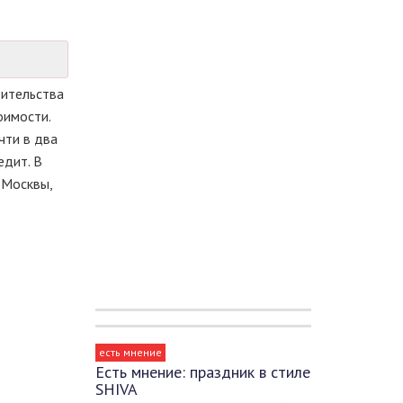
вительства
оимости.
чти в два
едит. В
 Москвы,
есть мнение
Есть мнение: праздник в стиле
SHIVA