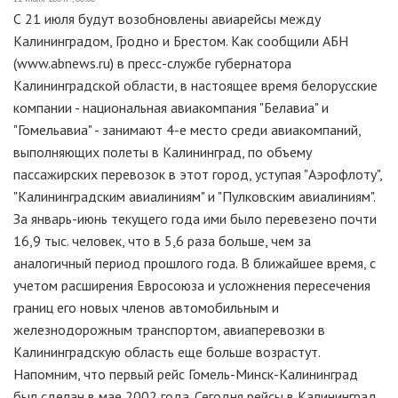
С 21 июля будут возобновлены авиарейсы между
Калининградом, Гродно и Брестом. Как сообщили АБН
(www.abnews.ru) в пресс-службе губернатора
Калининградской области, в настоящее время белорусские
компании - национальная авиакомпания "Белавиа" и
"Гомельавиа" - занимают 4-е место среди авиакомпаний,
выполняющих полеты в Калининград, по объему
пассажирских перевозок в этот город, уступая "Аэрофлоту",
"Калининградским авиалиниям" и "Пулковским авиалиниям".
За январь-июнь текущего года ими было перевезено почти
16,9 тыс. человек, что в 5,6 раза больше, чем за
аналогичный период прошлого года. В ближайшее время, с
учетом расширения Евросоюза и усложнения пересечения
границ его новых членов автомобильным и
железнодорожным транспортом, авиаперевозки в
Калининградскую область еще больше возрастут.
Напомним, что первый рейс Гомель-Минск-Калининград
был сделан в мае 2002 года. Сегодня рейсы в Калининград