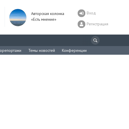
Вход
Авторская колонка
«Есть мнение»
Регистрация
орепортажи
Темы новостей
Конференции