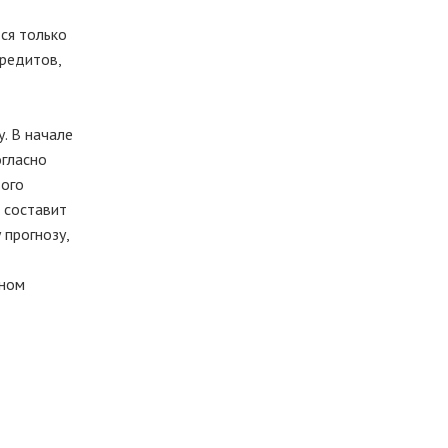
ся только
кредитов,
. В начале
огласно
вого
 составит
 прогнозу,
ьном