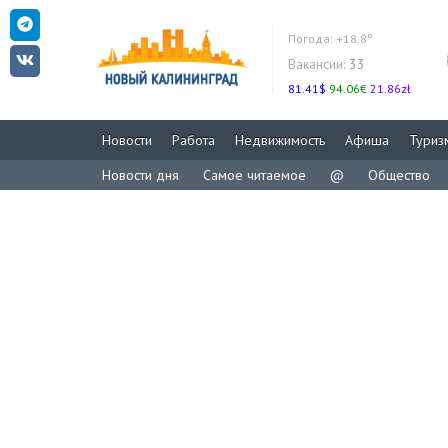
Погода:
+18.8°
Вакансии:
33
81.41$
94.06€
21.86zł
Новости
Работа
Недвижимость
Афиша
Туриз
Новости дня
Самое читаемое
@
Общество