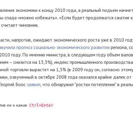
ления экономики к концу 2010 года, а реальный подъем начнет
лны спада «можно избежать». «Если будет продолжатся сжатие 
 считает чиновник.
асти, напротив, ожидают экономического роста уже в 2010 году
звучила прогноз социально-экономического развития
региона, с
2010 году. По мнению министра, в следующем году объем вало
шнем – снизится на 13,3%), индекс промышленного производства
ной торговли вырастет на 1,5% (в 2009 году он, согласно этому
мики, озвученный в октябре 2008 года оказался крайне далек от
 Георгий Боос
заявил
, что обнаружил "ростки потепления" в реал
лив ее и нажав
Ctrl+Enter