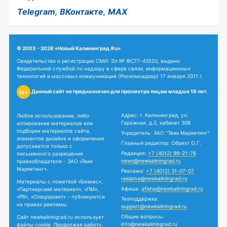
Telegram
,
ВКонтакте
,
MAX
© 2003 - 2026 «Новый Калининград.Ru»
Свидетельство о регистрации СМИ: Эл № ФС77-43520, выдано
Федеральной службой по надзору в сфере связи, информационных
технологий и массовых коммуникаций (Роскомнадзор) 17 января 2011 г.
Данный сайт не предназначен для просмотра лицам младше 18 лет.
18+
Адрес: г. Калининград, ул.
Любое использование, либо
Гаражная, д.2, кабинет 308
копирование материалов или
подборки материалов сайта,
Учредитель: ЗАО "Твик Маркетинг"
элементов дизайна и оформления
Главный редактор: Обрехт О.Г.
допускается только с
Редакция:
+7 (4012) 99-21-76
письменного разрешения
news@newkaliningrad.ru
правообладателя - ЗАО «Твик
Маркетинг».
Реклама:
+7 (4012) 31-07-07
reklama@newkaliningrad.ru
Материалы с пометкой «Бизнес»,
Афиша:
afisha@newkaliningrad.ru
«Партнерский материал», «ПМ»,
«PR», «Спецпроект» - публикуются
Техподдержка:
на правах рекламы.
support@newkaliningrad.ru
Общие вопросы:
Сайт newkaliningrad.ru использует
info@newkaliningrad.ru
файлы cookie. Продолжая работу