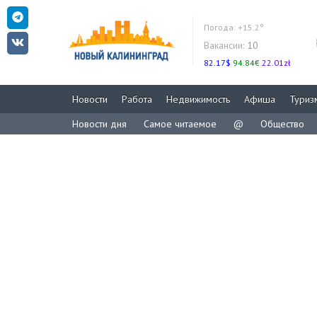
Погода:
+15.2°
Вакансии:
10
82.17$
94.84€
22.01zł
Новости
Работа
Недвижимость
Афиша
Туриз
Новости дня
Самое читаемое
@
Общество