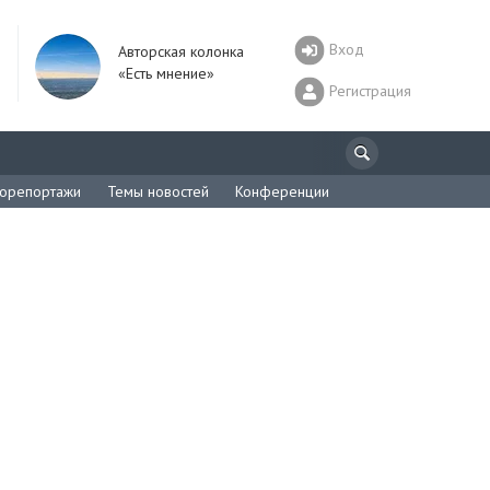
Вход
Авторская колонка
«Есть мнение»
Регистрация
орепортажи
Темы новостей
Конференции