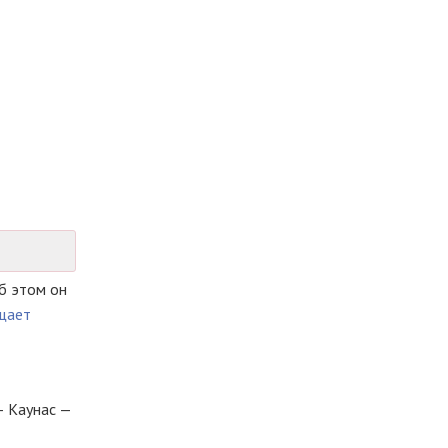
б этом он
щает
— Каунас —