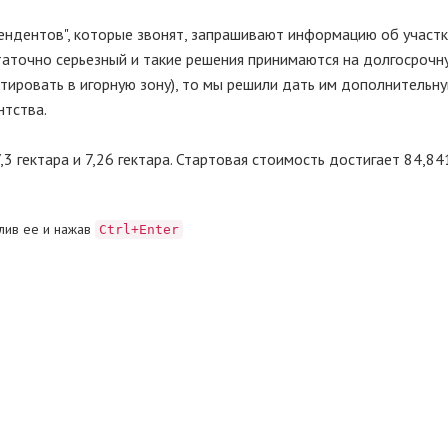
тендентов", которые звонят, запрашивают информацию об участк
статочно серьезный и такие решения принимаются на долгосрочн
тировать в игорную зону), то мы решили дать им дополнительн
нтства.
3 гектара и 7,26 гектара. Стартовая стоимость достигает 84,8
.
лив ее и нажав
Ctrl+Enter