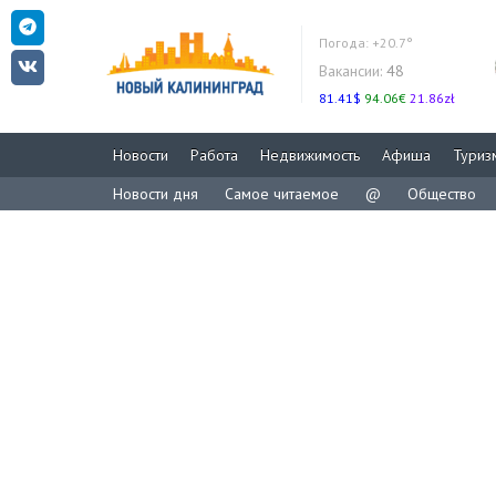
Погода:
+20.7°
Вакансии:
48
81.41$
94.06€
21.86zł
Новости
Работа
Недвижимость
Афиша
Туриз
Новости дня
Самое читаемое
@
Общество