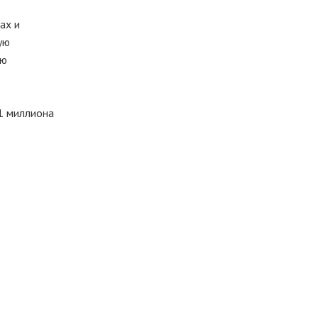
ах и
ую
ую
41 миллиона