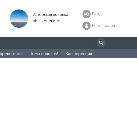
Вход
Авторская колонка
«Есть мнение»
Регистрация
орепортажи
Темы новостей
Конференции