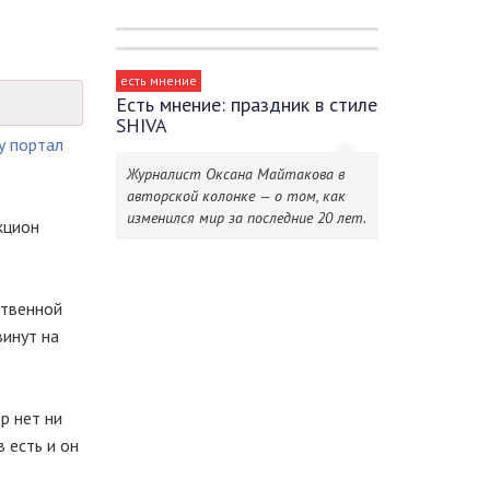
есть мнение
Есть мнение: праздник в стиле
SHIVA
у портал
Журналист Оксана Майтакова в
авторской колонке — о том, как
изменился мир за последние 20 лет.
кцион
ственной
винут на
р нет ни
 есть и он