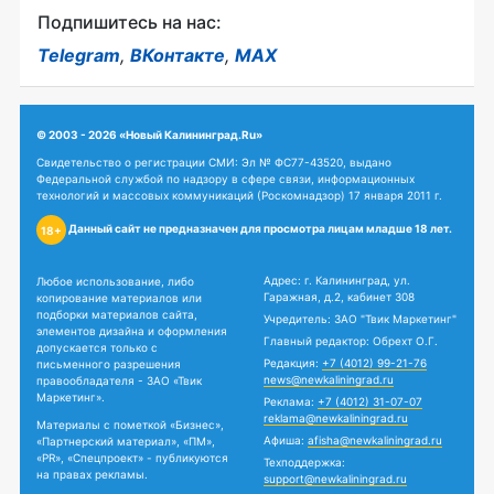
Подпишитесь на нас:
Telegram
,
ВКонтакте
,
MAX
© 2003 - 2026 «Новый Калининград.Ru»
Свидетельство о регистрации СМИ: Эл № ФС77-43520, выдано
Федеральной службой по надзору в сфере связи, информационных
технологий и массовых коммуникаций (Роскомнадзор) 17 января 2011 г.
Данный сайт не предназначен для просмотра лицам младше 18 лет.
18+
Адрес: г. Калининград, ул.
Любое использование, либо
Гаражная, д.2, кабинет 308
копирование материалов или
подборки материалов сайта,
Учредитель: ЗАО "Твик Маркетинг"
элементов дизайна и оформления
Главный редактор: Обрехт О.Г.
допускается только с
Редакция:
+7 (4012) 99-21-76
письменного разрешения
news@newkaliningrad.ru
правообладателя - ЗАО «Твик
Маркетинг».
Реклама:
+7 (4012) 31-07-07
reklama@newkaliningrad.ru
Материалы с пометкой «Бизнес»,
Афиша:
afisha@newkaliningrad.ru
«Партнерский материал», «ПМ»,
«PR», «Спецпроект» - публикуются
Техподдержка:
на правах рекламы.
support@newkaliningrad.ru