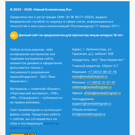
© 2003 - 2026 «Новый Калининград.Ru»
Свидетельство о регистрации СМИ: Эл № ФС77-43520, выдано
Федеральной службой по надзору в сфере связи, информационных
технологий и массовых коммуникаций (Роскомнадзор) 17 января 2011 г.
Данный сайт не предназначен для просмотра лицам младше 18 лет.
18+
Адрес: г. Калининград, ул.
Любое использование, либо
Гаражная, д.2, кабинет 308
копирование материалов или
подборки материалов сайта,
Учредитель: ЗАО "Твик Маркетинг"
элементов дизайна и оформления
Главный редактор: Обрехт О.Г.
допускается только с
Редакция:
+7 (4012) 99-21-76
письменного разрешения
news@newkaliningrad.ru
правообладателя - ЗАО «Твик
Маркетинг».
Реклама:
+7 (4012) 31-07-07
reklama@newkaliningrad.ru
Материалы с пометкой «Бизнес»,
Афиша:
afisha@newkaliningrad.ru
«Партнерский материал», «ПМ»,
«PR», «Спецпроект» - публикуются
Техподдержка:
на правах рекламы.
support@newkaliningrad.ru
Общие вопросы:
Сайт newkaliningrad.ru использует
info@newkaliningrad.ru
файлы cookie. Продолжая работу
с сайтом, вы соглашаетесь на
сбор и последующую
обработку
файлов cookie.