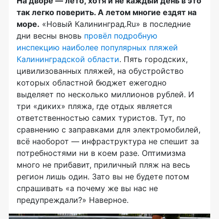
На дворе — лето, хотя и не каждый день в это
так легко поверить. А летом многие ездят на
море.
«Новый Калининград.Ru» в последние
дни весны вновь
провёл подробную
инспекцию наиболее популярных пляжей
Калининградской области
. Пять городских,
цивилизованных пляжей, на обустройство
которых областной бюджет ежегодно
выделяет по несколько миллионов рублей. И
три «диких» пляжа, где отдых является
ответственностью самих туристов. Тут, по
сравнению с заправками для электромобилей,
всё наоборот — инфраструктура не спешит за
потребностями ни в коем разе. Оптимизма
много не прибавит, приличный пляж на весь
регион лишь один. Зато вы не будете потом
спрашивать «а почему же вы нас не
предупреждали?» Наверное.