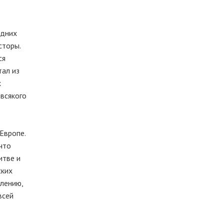
одних
сторы.
ся
тал из
х
 всякого
Европе.
что
итве и
ских
алению,
всей