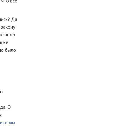
 что все
лись? Да
 закону
ександр
ще в
жно было
по
да. О
на
жителям