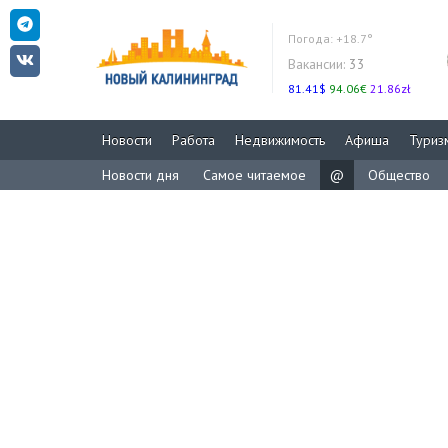
Погода:
+18.7°
Вакансии:
33
81.41$
94.06€
21.86zł
Новости
Работа
Недвижимость
Афиша
Туриз
Новости дня
Самое читаемое
@
Общество