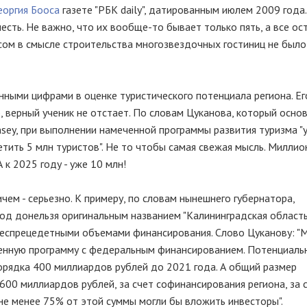
еоргия Бооса
газете "РБК daily", датированным июлем 2009 года.
шесть. Не важно, что их вообще-то бывает только пять, а все ос
осом в смысле строительства многозвездочных гостиниц не было
онными цифрами в оценке туристического потенциала региона. Ег
, верный ученик не отстает. По словам Цуканова, который осно
sey, при выполнении намеченной программы развития туризма "
тить 5 млн туристов". Не то чтобы самая свежая мысль. Миллио
А к 2025 году - уже 10 млн!
чем - серьезно. К примеру, по словам нынешнего губернатора,
под донельзя оригинальным названием "Калининградская область
беспрецедетными объемами финансирования. Слово Цуканову: "
енную программу с федеральным финансированием. Потенциаль
орядка 400 миллиардов рублей до 2021 года. А общий размер
00 миллиардов рублей, за счет софинансирования региона, за 
 не менее 75% от этой суммы могли бы вложить инвесторы".