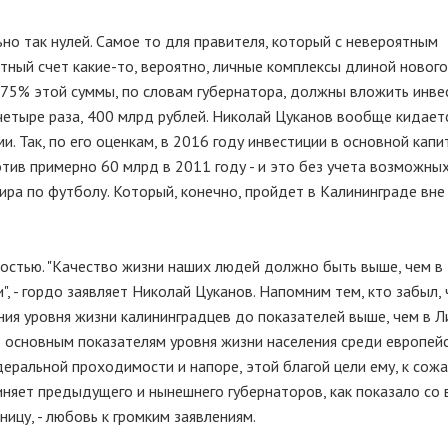
но так нулей. Самое то для правителя, который с невероятным
ный счет какие-то, вероятно, личные комплексы длиной новог
ем 75% этой суммы, по словам губернатора, должны вложить инве
 четыре раза, 400 млрд рублей. Николай Цуканов вообще кидает
. Так, по его оценкам, в 2016 году инвестиции в основной капи
тив примерно 60 млрд в 2011 году - и это без учета возможны
ра по футболу. Который, конечно, пройдет в Калининграде вне
ностью. "Качество жизни наших людей должно быть выше, чем в 
, - гордо заявляет Николай Цуканов. Напомним тем, кто забыл, 
ия уровня жизни калининградцев до показателей выше, чем в Л
о основным показателям уровня жизни населения среди европей
едеральной проходимости и напоре, этой благой цели ему, к сож
иняет предыдущего и нынешнего губернаторов, как показало со 
ицу, - любовь к громким заявлениям.