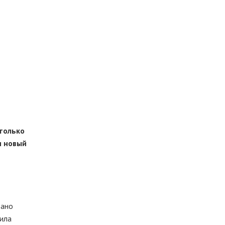
только
и новый
вано
вила