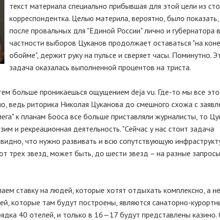
текст материала специально прибывшая для этой цели из ст
корреспондентка. Целью материла, вероятно, было показать,
после провальных для "Единой России" лично и губернатора 
частности выборов Цуканов продолжает оставаться "на коне"
обойме", держит руку на пульсе и сверяет часы. Поминутно. Э
задача оказалась выполненной процентов на триста.
тем больше проникаешься ощущением deja vu. Где-то мы все это
но, ведь риторика Николая Цуканова до смешного схожа с заяв
мега" к планам Бооса все больше приставляли журналисты, то Цу
изим и рекреационная деятельность. "Сейчас у нас стоит задача
евидно, что нужно развивать и всю сопутствующую инфраструкту
от трех звезд, может быть, до шести звезд – на разные запросы"
аем ставку на людей, которые хотят отдыхать комплексно, а н
ей, которые там будут построены, являются санаторно-курортн
ядка 40 отелей, и только в 16—17 будут представлены казино.