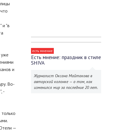
олицы
 что
в
 и "в
та
есть мнение
 уже
Есть мнение: праздник в стиле
лениями
SHIVA
канов и
Журналист Оксана Майтакова в
авторской колонке — о том, как
ру. Во-
изменился мир за последние 20 лет.
, -
е только
ыми.
 Отели —