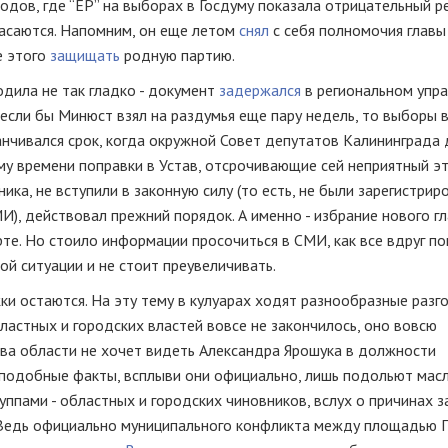
одов, где “ЕР” на выборах в Госдуму показала отрицательный ре
касаются. Напомним, он еще летом
снял
с себя полномочия главы
е этого
защищать
родную партию.
одила не так гладко - документ
задержался
в региональном упр
если бы Минюст взял на раздумья еще пару недель, то выборы 
канчивался срок, когда окружной Совет депутатов Калининграда
му времени поправки в Устав, отсрочивающие сей неприятный э
ка, не вступили в законную силу (то есть, не были зарегистрир
), действовал прежний порядок. А именно - избрание нового г
рте. Но стоило информации просочиться в СМИ, как все вдруг п
ой ситуации и не стоит преувеличивать.
и остаются. На эту тему в кулуарах ходят разнообразные разг
ластных и городских властей вовсе не закончилось, оно вовсю
тва области не хочет видеть Александра Ярошука в должности
у подобные факты, всплыви они официально, лишь подольют мас
ппами - областных и городских чиновников, вслух о причинах 
л. Ведь официально муниципального конфликта между площадью