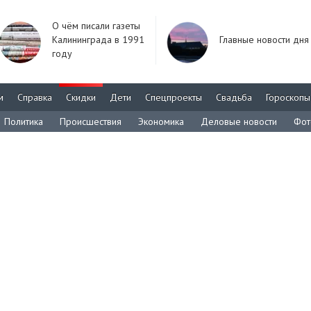
О чём писали газеты
Калининграда в 1991
Главные новости дня
году
м
Справка
Скидки
Дети
Спецпроекты
Свадьба
Гороскопы
Политика
Происшествия
Экономика
Деловые новости
Фот