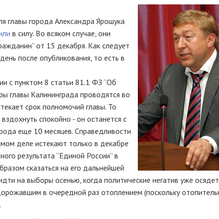
ля главы города Александра Ярошука
или
в силу. Во всяком случае, они
ражданин” от 15 декабря. Как следует
день после опубликования, то есть в
ии с пунктом 8 статьи 81.1 ФЗ “Об
ры главы Калининграда проводятся во
стекает срок полномочий главы. То
 вздохнуть спокойно - он останется с
орода еще 10 месяцев. Справедливости
амом деле истекают только в декабре
ного результата “Единой России” в
бразом сказаться на его дальнейшей
идти на выборы осенью, когда политические негатив уже осядет
одорожавшим в очередной раз отоплением (поскольку отопитель
.