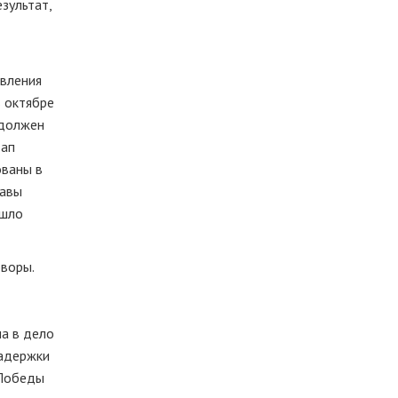
зультат,
авления
в октябре
 должен
тап
ованы в
лавы
ошло
оворы.
ла в дело
задержки
 Победы