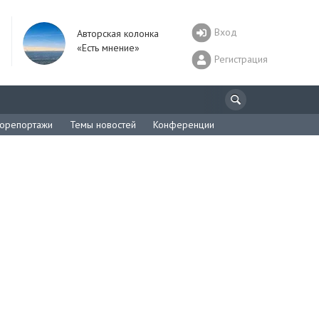
Вход
Авторская колонка
«Есть мнение»
Регистрация
орепортажи
Темы новостей
Конференции