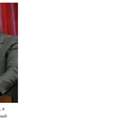
, а
ный