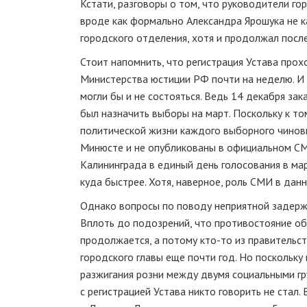
Кстати, разговоры о том, что руководители гор
вроде как формально Александра Ярошука не 
городского отделения, хотя и продолжал посл
Стоит напомнить, что регистрация Устава прох
Министерства юстиции РФ почти на неделю. И 
могли бы и не состояться. Ведь 14 декабря за
был назначить выборы на март. Поскольку к то
политической жизни каждого выборного чиновни
Минюсте и не опубликованы в официальном СМИ
Калининграда в единый день голосования в ма
куда быстрее. Хотя, наверное, роль СМИ в данн
Однако вопросы по поводу неприятной задержк
Вплоть до подозрений, что противостояние об
продолжается, а потому кто-то из правительс
городского главы еще почти год. Но поскольк
разжигания розни между двумя социальными гру
с регистрацией Устава никто говорить не ста