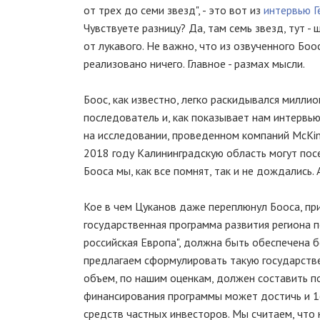
от трех до семи звезд", - это вот из
интервью Г
Чувствуете разницу? Да, там семь звезд, тут - 
от лукавого. Не важно, что из озвученного Бо
реализовано ничего. Главное - размах мысли.
Боос, как известно, легко раскидывался милли
последователь и, как показывает нам интервью
на исследовании, проведенном компаний McKin
2018 году Калининградскую область могут посе
Бооса мы, как все помнят, так и не дождались. 
Кое в чем Цуканов даже переплюнул Бооса, при
государственная программа развития региона 
российская Европа", должна быть обеспечена 
предлагаем сформулировать такую государств
объем, по нашим оценкам, должен составить п
финансирования программы может достичь и 16
средств частных инвесторов. Мы считаем, что