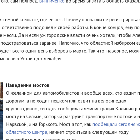
того, сам полпред
Винниченко
во время визита в область сказал,
в темной комнате, где ее нет. Почему поправки не регистрирова
 ответственно подошел к своей работы. В конце концов, ему по
е месяц. Да и если уж городские власти очень хотели, чтобы Ал
 подстраховаться заранее. Напомню, что областной избирком е
будет всего один день выборов в марте. Так что, наверное, мо
менению Устава до декабря.
Наведение мостов
О желанном для автомобилистов и вообще всех, кто ездит 
дорогам, а не ходит пешком или ездит на велосипедах
круглогодично, сегодня сообщила администрация Калинингра
мосту на Сельме, который разгрузит транспортные потоки и 
Нарвской, и на Горького. Мост этот, как
пообещали сегодня 
областного центра
, начнет строиться в следующем году
железобетонно и стопроцентно.