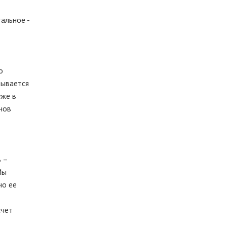
тальное -
о
вывается
уже в
нов
 –
Мы
но ее
счет