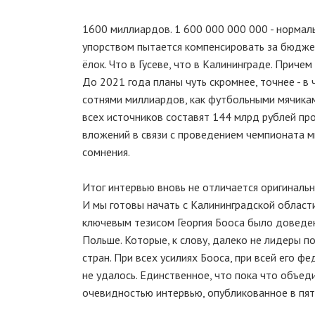
1600 миллиардов. 1 600 000 000 000 - нормаль
упорством пытается компенсировать за бюджет
ёлок. Что в Гусеве, что в Калининграде. Прич
До 2021 года планы чуть скромнее, точнее - в
сотнями миллиардов, как футбольными мячиками
всех источников составят 144 млрд рублей про
вложений в связи с проведением чемпионата ми
сомнения.
Итог интервью вновь не отличается оригиналь
И мы готовы начать с Калининградской области"
ключевым тезисом Георгия Бооса было доведен
Польше. Которые, к слову, далеко не лидеры п
стран. При всех усилиях Бооса, при всей его ф
не удалось. Единственное, что пока что объед
очевидностью интервью, опубликованное в пятн