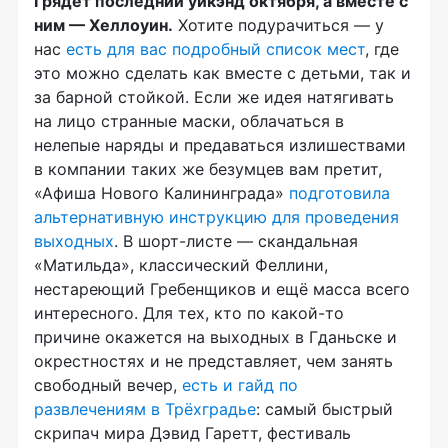
Грядёт последний уикэнд октября, а вместе с
ним — Хеллоуин.
Хотите подурачиться — у
нас
есть для вас подробный список мест
, где
это можно сделать как вместе с детьми, так и
за барной стойкой. Если же идея натягивать
на лицо странные маски, облачаться в
нелепые наряды и предаваться излишествами
в компании таких же безумцев вам претит,
«Афиша Нового Калининграда»
подготовила
альтернативную инструкцию для проведения
выходных
. В шорт-листе — скандальная
«Матильда», классический Феллини,
нестареющий Гребенщиков и ещё масса всего
интересного. Для тех, кто по какой-то
причине окажется на выходных в Гданьске и
окрестностях и не представляет, чем занять
свободный вечер,
есть и гайд по
развлечениям в Трёхградье
: самый быстрый
скрипач мира Дэвид Гаретт, фестиваль