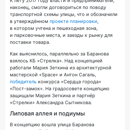
К лету 2017 году власти и предприниматели,
наконец, смогли договориться по поводу
транспортной схемы улицы, что и обозначили
в утверждённом
проекте планировки
,
в котором учтена и пешеходная зона,
и парковочные места, и заезды к рынку для
поставки товара.
Как выяснилось, параллельно за Баранова
взялось КБ «Стрелка». Над концепцией
работали Мария Зеткина из архитектурной
мастерской «Space» и Антон Сагаль,
победитель
конкурса «Сердца города»
«Пост-замок»
. На градосовете концепцию
защищали Мария Зеткина и партнёр
«Стрелки» Александра Сытникова.
Липовая аллея и подиумы
В концепцию вошла улица Баранова