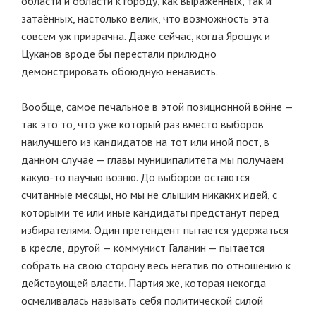
области и области к городу, как выраженных, так и
затаённых, настолько велик, что возможность эта
совсем уж призрачна. Даже сейчас, когда Ярошук и
Цуканов вроде бы перестали прилюдно
демонстрировать обоюдную ненависть.
Вообще, самое печальное в этой позиционной войне —
так это то, что уже который раз вместо выборов
наилучшего из кандидатов на тот или иной пост, в
данном случае — главы муниципалитета мы получаем
какую-то паучью возню. До выборов остаются
считанные месяцы, но мы не слышим никаких идей, с
которыми те или иные кандидаты предстанут перед
избирателями. Один претендент пытается удержаться
в кресле, другой — коммунист Галанин — пытается
собрать на свою сторону весь негатив по отношению к
действующей власти. Партия же, которая некогда
осмеливалась называть себя политической силой